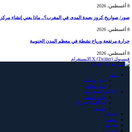
8 أغسطس، 2026
صور/ صواريخ كروز بعيدة المدى في المغرب؟.. ماذا يعني إنشاء مركز AMTEC العسكري الأمريكي في طانطان؟
8 أغسطس، 2026
حرارة مرتفعة ورياح نشطة في معظم المدن الجنوبية
8 أغسطس، 2026
فيسبوك
X (Twitter)
الانستغرام
أخبار
أخبار وطنية
أخبار دولية
الاقاليم الصحراوية
وادي الذهب
الساقية الحمراء
وادنون
اقتصاد
رياضة
مجتمع
منوعات