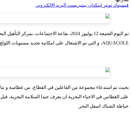
فيسبوك
تويتر
لينكدإن
بينتيريست
البريد الإلكتروني
AQUACOLE، و التي تم الاشتغال على امكانية تحديد مستويات اللولج لهاته المهنة المستقبلية الواعدة من عدة مستويات : تأهيلي ، تقني ، تقني متخصص، و من المرجح ان تكون مدة هذا التكوين سنة.
بحيث تم استدعاء مجموعة من الفاعلين في القطاع، من غطاسة و مالك
على الغطاس في الاحياء البحرية ان يعرف جيدا السلامة البحرية، قبل ان
خياطة الشباك اسفل البحر.