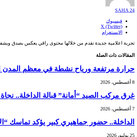
SAHA 24
فيسبوك
X (Twitter)
الانستغرام
تجربة اعلامية جديدة نقدم من خلالها محتوى راقي يعكس بصدق وبشفا
المقالات
ذات الصلة
حرارة مرتفعة ورياح نشطة في معظم المدن ال
8 أغسطس، 2026
غرق مركب الصيد “أمانة” قبالة الداخلة.. نجاة 18 بحارًا واستنفار واسع لكشف ملابسات الحادث
7 أغسطس، 2026
الداخلة.. حضور جماهيري كبير يؤكد تماسك “ا
25 يوليو، 2026