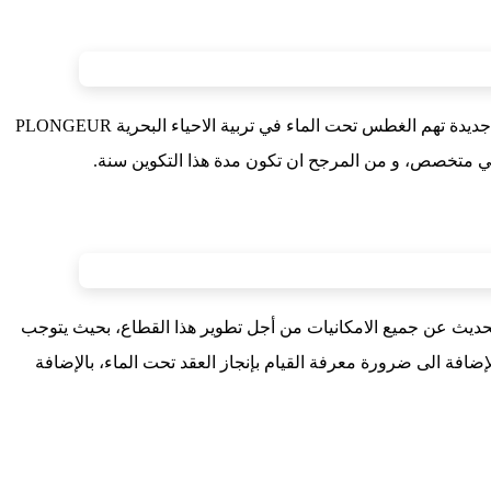
تم اليوم الجمعة 12 يوليوز 2024، بقاعة الاجتماعات، بمركز التأهيل البحري بالداخلة CQPM، عقد لقاء تشاوري بيمهني فيما يخص انشاء شعبة جديدة تهم الغطس تحت الماء في تربية الاحياء البحرية PLONGEUR
حديث عن جميع الامكانيات من أجل تطوير هذا القطاع، بحيث يتوجب
لإضافة الى ضرورة معرفة القيام بإنجاز العقد تحت الماء، بالإضافة