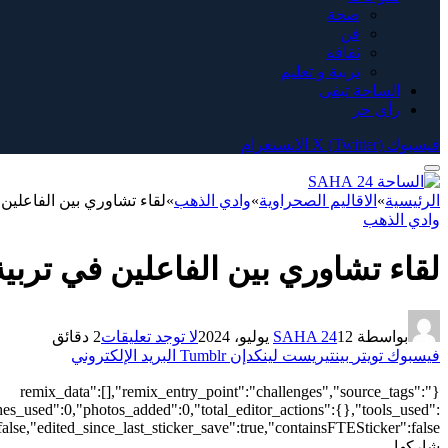
صحة
فن
ثقافة
تربية و تعليم
الساحة تيفي
رأي حر
فيسبوك
X (Twitter)
الانستغرام
الرئيسية
»
الاقاليم الصحراوية
»
وادي الذهب
»
لقاء تشاوري بين الفاعلين 
وادي الذهب
لقاء تشاوري بين الفاعلين في تربية
بواسطة
12 يوليو، 2024
SAHA 24
لا توجد تعليقات
2 دقائق
فيسبوك
تويتر
بينتيريست
لينكدإن
Tumblr
البريد الإلكتروني
{"remix_data":[],"remix_entry_point":"challenges","source_tags":
hes_used":0,"photos_added":0,"total_editor_actions":{},"tools_used":
alse,"edited_since_last_sticker_save":true,"containsFTESticker":false}
شاركها