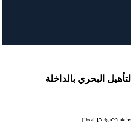
تأهيل البحري بالداخلة
["local"],"origin":"unkno