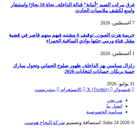
غرق مركب الصيد “أمانة” قبالة الداخلة.. نجاة 18 بحارًا واستنفار
واسع لكشف ملابسات الحادث
7 أغسطس، 2026
جريمة هزت العيون.. توقيف 6 مشتبه فيهم بينهم قاصر في قضية
مقتل فتاة ورمي جثتها بوادي الساقية الحمراء
1 أغسطس، 2026
زلزال سياسي يهز الداخلة.. ظهور صلوح الجماني وتحول مبارك
حمية يربكان حسابات انتخابات 2026
31 يوليو، 2026
فيسبوك
X (Twitter)
الانستغرام
بينتيريست
من نحن
اتصل بنا
سياسة الخصوصية
© 2026 Saha 24. استضافة وتصميم
شركة النجاح هوست
.