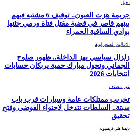
أخبار
جريمة هزت العيون.. توقيف 6 مشتبه فيهم
بينهم قاصر في قضية مقتل فتاة ورمي جثتها
بوادي الساقية الحمراء
الاقاليم الصحراوية
زلزال سياسي يهز الداخلة.. ظهور صلوح
الجماني وتحول مبارك حمية يربكان حسابات
انتخابات 2026
غير مصنف
تخريب ممتلكات عامة وسيارات قرب باب
سبتة.. السلطات تتدخل لاحتواء الفوضى وفتح
تحقيق
تابعنا على فايسبوك