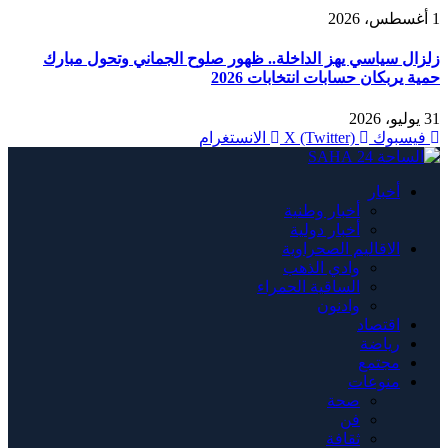
1 أغسطس، 2026
زلزال سياسي يهز الداخلة.. ظهور صلوح الجماني وتحول مبارك
حمية يربكان حسابات انتخابات 2026
31 يوليو، 2026
فيسبوك
X (Twitter)
الانستغرام
أخبار
أخبار وطنية
أخبار دولية
الاقاليم الصحراوية
وادي الذهب
الساقية الحمراء
وادنون
اقتصاد
رياضة
مجتمع
منوعات
صحة
فن
ثقافة