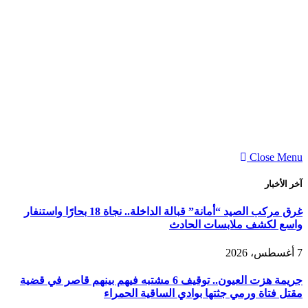
Close Menu
آخر الأخبار
غرق مركب الصيد “أمانة” قبالة الداخلة.. نجاة 18 بحارًا واستنفار
واسع لكشف ملابسات الحادث
7 أغسطس، 2026
جريمة هزت العيون.. توقيف 6 مشتبه فيهم بينهم قاصر في قضية
مقتل فتاة ورمي جثتها بوادي الساقية الحمراء