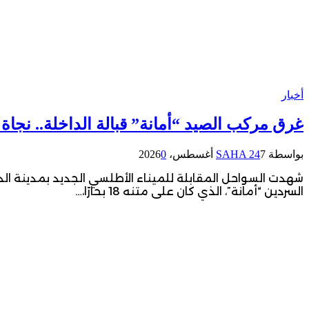
أخبار
غرق مركب الصيد “أمانة” قبالة الداخلة.. نجاة 18 بحارًا واستنفار واسع لكشف ملابسات الحادث
بواسطة
7 أغسطس، 2026
SAHA 24
0
السردين “أمانة”، الذي كان على متنه 18 بحارًا،…