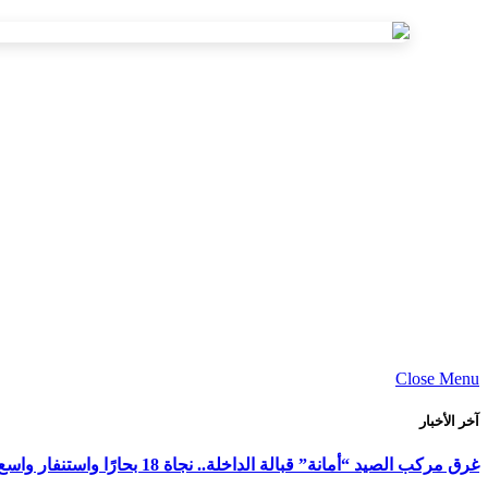
Close Menu
آخر الأخبار
غرق مركب الصيد “أمانة” قبالة الداخلة.. نجاة 18 بحارًا واستنفار واسع لكشف ملابسات الحادث