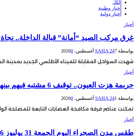
الكل
أخبار وطنية
أخبار دولية
أخبار
غرق مركب الصيد “أمانة” قبالة الداخلة.. نجاة 18 بحارًا واستنفار واسع لكشف ملابسات الحادث
بواسطة
7 أغسطس، 2026
SAHA 24
0
شهدت السواحل المقابلة للميناء الأطلسي الجديد بمدينة الداخلة، ف
أخبار
جريمة هزت العيون.. توقيف 6 مشتبه فيهم بينهم قاصر في قضية مقتل فتاة ورمي جثتها بوادي الساقية الحمراء
بواسطة
1 أغسطس، 2026
SAHA 24
0
تمكنت عناصر فرقة مكافحة العصابات التابعة للمصلحة الولا
أخبار
طقس مدن الصحراء اليوم الجمعة 31 يوليوز 2026.. ارتفاع درجات الحرارة ورياح قوية بعدد من الأقاليم