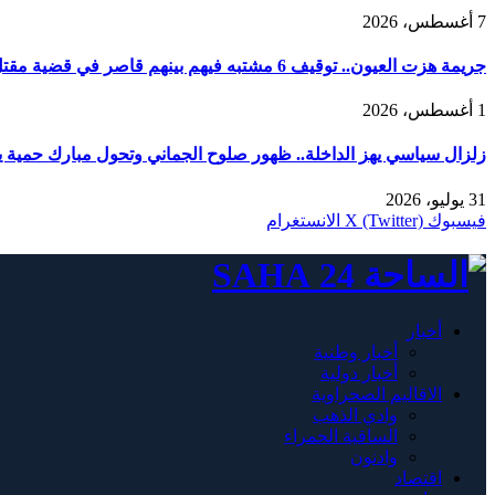
7 أغسطس، 2026
جريمة هزت العيون.. توقيف 6 مشتبه فيهم بينهم قاصر في قضية مقتل فتاة ورمي جثتها بوادي الساقية الحمراء
1 أغسطس، 2026
زلزال سياسي يهز الداخلة.. ظهور صلوح الجماني وتحول مبارك حمية يربك
31 يوليو، 2026
فيسبوك
X (Twitter)
الانستغرام
أخبار
أخبار وطنية
أخبار دولية
الاقاليم الصحراوية
وادي الذهب
الساقية الحمراء
وادنون
اقتصاد