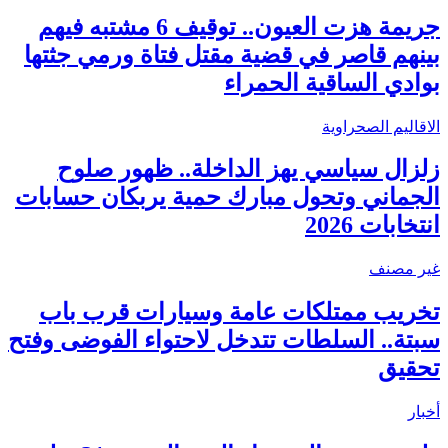
جريمة هزت العيون.. توقيف 6 مشتبه فيهم
بينهم قاصر في قضية مقتل فتاة ورمي جثتها
بوادي الساقية الحمراء
الاقاليم الصحراوية
زلزال سياسي يهز الداخلة.. ظهور صلوح
الجماني وتحول مبارك حمية يربكان حسابات
انتخابات 2026
غير مصنف
تخريب ممتلكات عامة وسيارات قرب باب
سبتة.. السلطات تتدخل لاحتواء الفوضى وفتح
تحقيق
أخبار