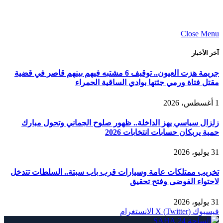
Close Menu
آخر الأخبار
جريمة هزت العيون.. توقيف 6 مشتبه فيهم بينهم قاصر في قضية
مقتل فتاة ورمي جثتها بوادي الساقية الحمراء
1 أغسطس، 2026
زلزال سياسي يهز الداخلة.. ظهور صلوح الجماني وتحول مبارك
حمية يربكان حسابات انتخابات 2026
31 يوليو، 2026
تخريب ممتلكات عامة وسيارات قرب باب سبتة.. السلطات تتدخل
لاحتواء الفوضى وفتح تحقيق
31 يوليو، 2026
فيسبوك
X (Twitter)
الانستغرام