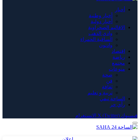
أخبار
أخبار وطنية
أخبار دولية
الاقاليم الصحراوية
وادي الذهب
الساقية الحمراء
وادنون
اقتصاد
رياضة
مجتمع
منوعات
صحة
فن
ثقافة
تربية و تعليم
الساحة تيفي
رأي حر
فيسبوك
X (Twitter)
الانستغرام