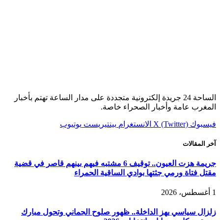
الساحة 24 جريدة إلكترونية متجددة على مدار الساعة تهتم بأخبار
المغرب عامة وأخبار الصحراء خاصة.
فيسبوك
X (Twitter)
الانستغرام
بينتيريست
يوتيوب
آخر المقالات
جريمة هزت العيون.. توقيف 6 مشتبه فيهم بينهم قاصر في قضية
مقتل فتاة ورمي جثتها بوادي الساقية الحمراء
1 أغسطس، 2026
زلزال سياسي يهز الداخلة.. ظهور صلوح الجماني وتحول مبارك