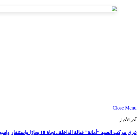
Close Menu
آخر الأخبار
غرق مركب الصيد “أمانة” قبالة الداخلة.. نجاة 18 بحارًا واستنفار واسع لكشف ملابسات الحادث