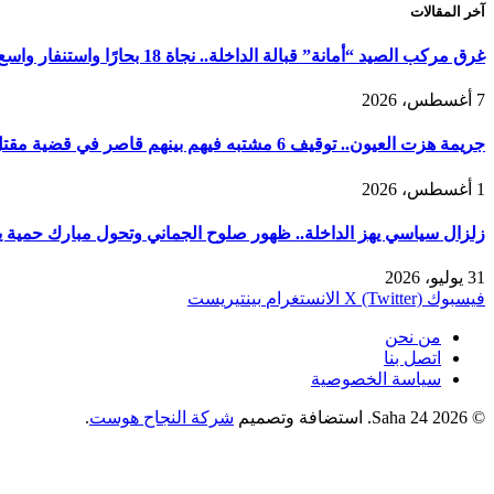
آخر المقالات
غرق مركب الصيد “أمانة” قبالة الداخلة.. نجاة 18 بحارًا واستنفار واسع لكشف ملابسات الحادث
7 أغسطس، 2026
جريمة هزت العيون.. توقيف 6 مشتبه فيهم بينهم قاصر في قضية مقتل فتاة ورمي جثتها بوادي الساقية الحمراء
1 أغسطس، 2026
زلزال سياسي يهز الداخلة.. ظهور صلوح الجماني وتحول مبارك حمية يربك
31 يوليو، 2026
فيسبوك
X (Twitter)
الانستغرام
بينتيريست
من نحن
اتصل بنا
سياسة الخصوصية
© 2026 Saha 24. استضافة وتصميم
شركة النجاح هوست
.