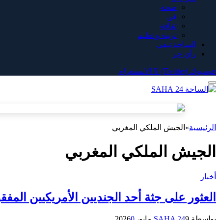
صحة
فن
ثقافة
تربية و تعليم
الساحة تيفي
رأي حر
فيسبوك
X (Twitter)
الانستغرام
الرئيسية
»
الجيش الملكي المغربي
الجيش الملكي المغربي
أخبار
العثور على جثة أحد الجنديين الأمريكيين المفقو
بواسطة
9 مايو، 2026
SAHA 24
0