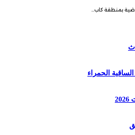
لماضية بمنطقة كاب…
2
ق