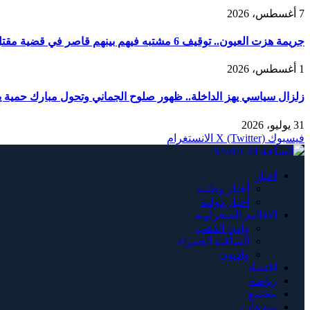
7 أغسطس، 2026
جريمة هزت العيون.. توقيف 6 مشتبه فيهم بينهم قاصر في قضية مقتل فتاة ورمي جثتها بوادي الساقية الحمراء
1 أغسطس، 2026
زلزال سياسي يهز الداخلة.. ظهور صلوح الجماني وتحول مبارك حمية يربك
31 يوليو، 2026
فيسبوك
X (Twitter)
الانستغرام
أخبار
أخبار وطنية
أخبار دولية
الاقاليم الصحراوية
وادي الذهب
الساقية الحمراء
وادنون
اقتصاد
رياضة
مجتمع
منوعات