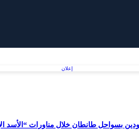
دين بسواحل طانطان خلال مناورات “الأسد الإفريق