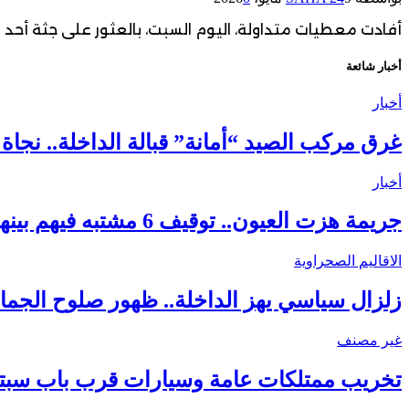
أفادت معطيات متداولة، اليوم السبت، بالعثور على جثة أحد ال
أخبار شائعة
أخبار
غرق مركب الصيد “أمانة” قبالة الداخلة.. نجاة 18 بحارًا واستنفار واسع لكشف ملابسات الحادث
أخبار
جريمة هزت العيون.. توقيف 6 مشتبه فيهم بينهم قاصر في قضية مقتل فتاة ورمي جثتها بوادي الساقية الحمراء
الاقاليم الصحراوية
زلزال سياسي يهز الداخلة.. ظهور صلوح الجماني
غير مصنف
تخريب ممتلكات عامة وسيارات قرب باب سبتة.