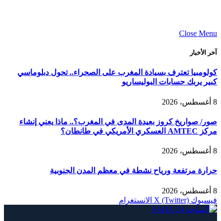
Close Menu
آخر الأخبار
كولومبيا تعترف بسيادة المغرب على الصحراء.. تحول دبلوماسي
كبير يربك حسابات البوليساريو
8 أغسطس، 2026
صور/ صواريخ كروز بعيدة المدى في المغرب؟.. ماذا يعني إنشاء
مركز AMTEC العسكري الأمريكي في طانطان؟
8 أغسطس، 2026
حرارة مرتفعة ورياح نشطة في معظم المدن الجنوبية
8 أغسطس، 2026
فيسبوك
X (Twitter)
الانستغرام