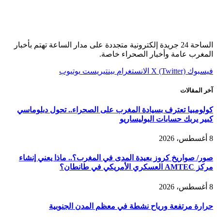
الساحة 24 جريدة إلكترونية متجددة على مدار الساعة تهتم بأخبار
المغرب عامة وأخبار الصحراء خاصة.
فيسبوك
X (Twitter)
الانستغرام
بينتيريست
يوتيوب
آخر المقالات
كولومبيا تعترف بسيادة المغرب على الصحراء.. تحول دبلوماسي
كبير يربك حسابات البوليساريو
8 أغسطس، 2026
صور/ صواريخ كروز بعيدة المدى في المغرب؟.. ماذا يعني إنشاء
مركز AMTEC العسكري الأمريكي في طانطان؟
8 أغسطس، 2026
حرارة مرتفعة ورياح نشطة في معظم المدن الجنوبية