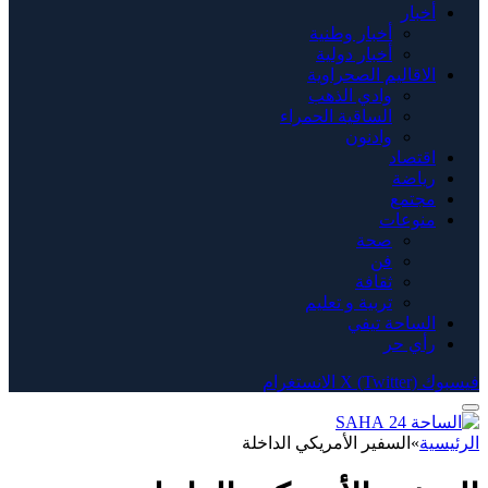
أخبار
أخبار وطنية
أخبار دولية
الاقاليم الصحراوية
وادي الذهب
الساقية الحمراء
وادنون
اقتصاد
رياضة
مجتمع
منوعات
صحة
فن
ثقافة
تربية و تعليم
الساحة تيفي
رأي حر
فيسبوك
X (Twitter)
الانستغرام
الرئيسية
»
السفير الأمريكي الداخلة