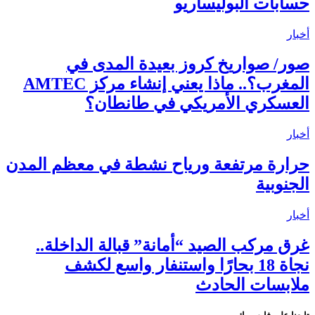
حسابات البوليساريو
أخبار
صور/ صواريخ كروز بعيدة المدى في
المغرب؟.. ماذا يعني إنشاء مركز AMTEC
العسكري الأمريكي في طانطان؟
أخبار
حرارة مرتفعة ورياح نشطة في معظم المدن
الجنوبية
أخبار
غرق مركب الصيد “أمانة” قبالة الداخلة..
نجاة 18 بحارًا واستنفار واسع لكشف
ملابسات الحادث