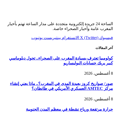
الساحة 24 جريدة إلكترونية متجددة على مدار الساعة تهتم بأخبار
المغرب عامة وأخبار الصحراء خاصة.
فيسبوك
X (Twitter)
الانستغرام
بينتيريست
يوتيوب
آخر المقالات
كولومبيا تعترف بسيادة المغرب على الصحراء.. تحول دبلوماسي
كبير يربك حسابات البوليساريو
8 أغسطس، 2026
صور/ صواريخ كروز بعيدة المدى في المغرب؟.. ماذا يعني إنشاء
مركز AMTEC العسكري الأمريكي في طانطان؟
8 أغسطس، 2026
حرارة مرتفعة ورياح نشطة في معظم المدن الجنوبية