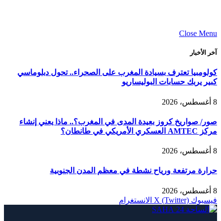
Close Menu
آخر الأخبار
كولومبيا تعترف بسيادة المغرب على الصحراء.. تحول دبلوماسي
كبير يربك حسابات البوليساريو
8 أغسطس، 2026
صور/ صواريخ كروز بعيدة المدى في المغرب؟.. ماذا يعني إنشاء
مركز AMTEC العسكري الأمريكي في طانطان؟
8 أغسطس، 2026
حرارة مرتفعة ورياح نشطة في معظم المدن الجنوبية
8 أغسطس، 2026
فيسبوك
X (Twitter)
الانستغرام