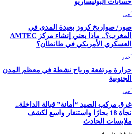
حسابات البوليساريو
أخبار
صور/ صواريخ كروز بعيدة المدى في
المغرب؟.. ماذا يعني إنشاء مركز AMTEC
العسكري الأمريكي في طانطان؟
أخبار
حرارة مرتفعة ورياح نشطة في معظم المدن
الجنوبية
أخبار
غرق مركب الصيد “أمانة” قبالة الداخلة..
نجاة 18 بحارًا واستنفار واسع لكشف
ملابسات الحادث