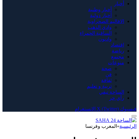
أخبار
أخبار وطنية
أخبار دولية
الاقاليم الصحراوية
وادي الذهب
الساقية الحمراء
وادنون
اقتصاد
رياضة
مجتمع
منوعات
صحة
فن
ثقافة
تربية و تعليم
الساحة تيفي
رأي حر
فيسبوك
X (Twitter)
الانستغرام
الرئيسية
»
المغرب وفرنسا