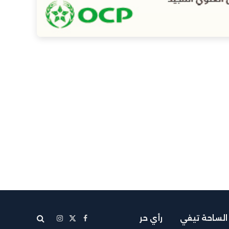
الساحة تيفي
رأي حر
X
فيسبوك
الانستغرام