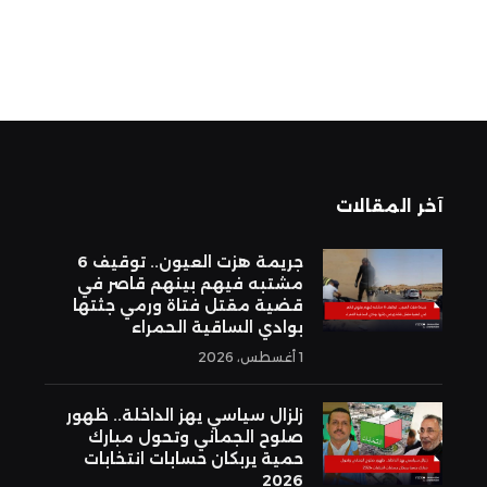
آخر المقالات
جريمة هزت العيون.. توقيف 6
مشتبه فيهم بينهم قاصر في
قضية مقتل فتاة ورمي جثتها
بوادي الساقية الحمراء
1 أغسطس، 2026
زلزال سياسي يهز الداخلة.. ظهور
صلوح الجماني وتحول مبارك
حمية يربكان حسابات انتخابات
2026