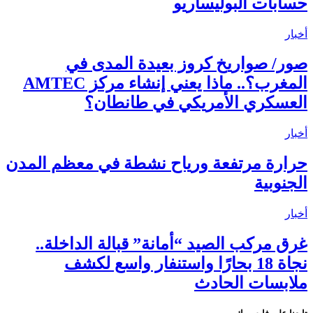
حسابات البوليساريو
أخبار
صور/ صواريخ كروز بعيدة المدى في
المغرب؟.. ماذا يعني إنشاء مركز AMTEC
العسكري الأمريكي في طانطان؟
أخبار
حرارة مرتفعة ورياح نشطة في معظم المدن
الجنوبية
أخبار
غرق مركب الصيد “أمانة” قبالة الداخلة..
نجاة 18 بحارًا واستنفار واسع لكشف
ملابسات الحادث