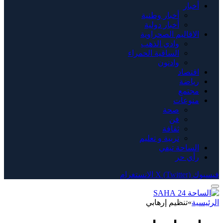
أخبار
أخبار وطنية
أخبار دولية
الاقاليم الصحراوية
وادي الذهب
الساقية الحمراء
وادنون
اقتصاد
رياضة
مجتمع
منوعات
صحة
فن
ثقافة
تربية و تعليم
الساحة تيفي
رأي حر
فيسبوك
X (Twitter)
الانستغرام
الرئيسية
»
تنظيم إرهابي