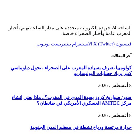
الساحة 24 جريدة إلكترونية متجددة على مدار الساعة تهتم بأخبار
المغرب عامة وأخبار الصحراء خاصة.
فيسبوك
X (Twitter)
الانستغرام
بينتيريست
يوتيوب
آخر المقالات
كولومبيا تعترف بسيادة المغرب على الصحراء.. تحول دبلوماسي
كبير يربك حسابات البوليساريو
8 أغسطس، 2026
صور/ صواريخ كروز بعيدة المدى في المغرب؟.. ماذا يعني إنشاء
مركز AMTEC العسكري الأمريكي في طانطان؟
8 أغسطس، 2026
حرارة مرتفعة ورياح نشطة في معظم المدن الجنوبية