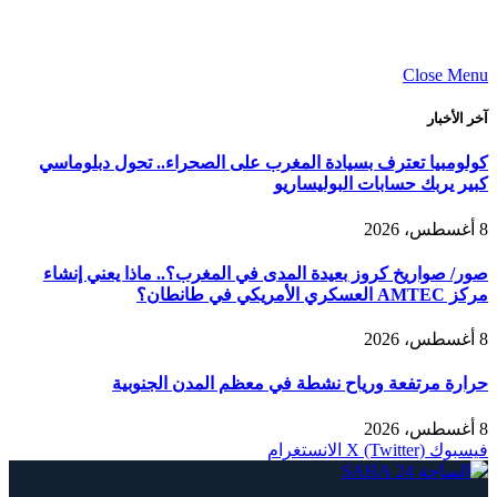
Close Menu
آخر الأخبار
كولومبيا تعترف بسيادة المغرب على الصحراء.. تحول دبلوماسي
كبير يربك حسابات البوليساريو
8 أغسطس، 2026
صور/ صواريخ كروز بعيدة المدى في المغرب؟.. ماذا يعني إنشاء
مركز AMTEC العسكري الأمريكي في طانطان؟
8 أغسطس، 2026
حرارة مرتفعة ورياح نشطة في معظم المدن الجنوبية
8 أغسطس، 2026
فيسبوك
X (Twitter)
الانستغرام