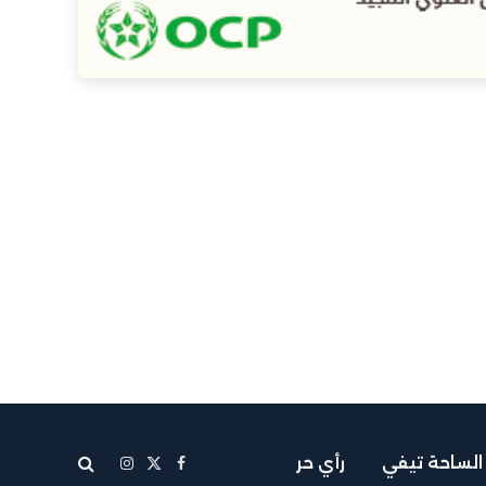
الساحة تيفي
رأي حر
X
فيسبوك
الانستغرام