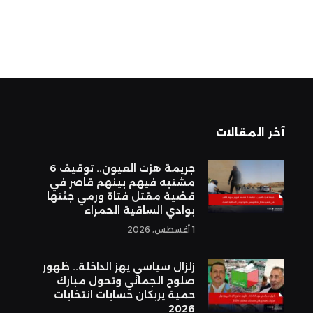
آخر المقالات
جريمة هزت العيون.. توقيف 6
مشتبه فيهم بينهم قاصر في
قضية مقتل فتاة ورمي جثتها
بوادي الساقية الحمراء
1 أغسطس، 2026
زلزال سياسي يهز الداخلة.. ظهور
صلوح الجماني وتحول مبارك
حمية يربكان حسابات انتخابات
2026