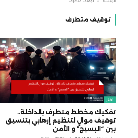
الرئيسية
»
توقيف متطرف
توقيف متطرف
أخبار
تفكيك مخطط متطرف بالداخلة..
توقيف موالٍ لتنظيم إرهابي بتنسيق
بين “البسيج” و الأمن