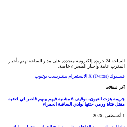
الساحة 24 جريدة إلكترونية متجددة على مدار الساعة تهتم بأخبار
المغرب عامة وأخبار الصحراء خاصة.
فيسبوك
X (Twitter)
الانستغرام
بينتيريست
يوتيوب
آخر المقالات
جريمة هزت العيون.. توقيف 6 مشتبه فيهم بينهم قاصر في قضية
مقتل فتاة ورمي جثتها بوادي الساقية الحمراء
1 أغسطس، 2026
زلزال سياسي يهز الداخلة.. ظهور صلوح الجماني وتحول مبارك