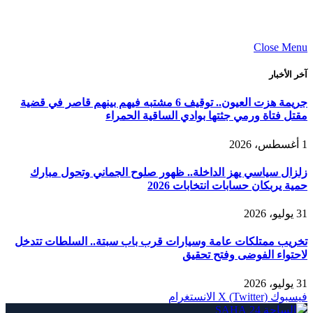
Close Menu
آخر الأخبار
جريمة هزت العيون.. توقيف 6 مشتبه فيهم بينهم قاصر في قضية
مقتل فتاة ورمي جثتها بوادي الساقية الحمراء
1 أغسطس، 2026
زلزال سياسي يهز الداخلة.. ظهور صلوح الجماني وتحول مبارك
حمية يربكان حسابات انتخابات 2026
31 يوليو، 2026
تخريب ممتلكات عامة وسيارات قرب باب سبتة.. السلطات تتدخل
لاحتواء الفوضى وفتح تحقيق
31 يوليو، 2026
فيسبوك
X (Twitter)
الانستغرام