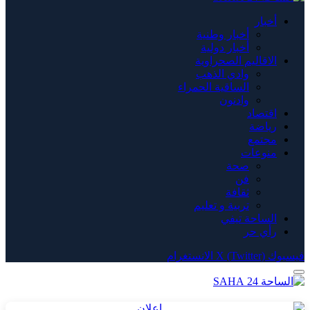
أخبار
أخبار وطنية
أخبار دولية
الاقاليم الصحراوية
وادي الذهب
الساقية الحمراء
وادنون
اقتصاد
رياضة
مجتمع
منوعات
صحة
فن
ثقافة
تربية و تعليم
الساحة تيفي
رأي حر
فيسبوك
X (Twitter)
الانستغرام