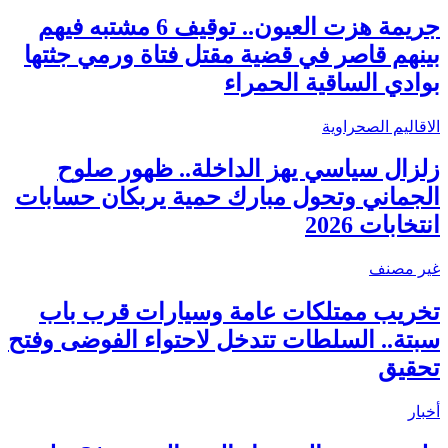
جريمة هزت العيون.. توقيف 6 مشتبه فيهم
بينهم قاصر في قضية مقتل فتاة ورمي جثتها
بوادي الساقية الحمراء
الاقاليم الصحراوية
زلزال سياسي يهز الداخلة.. ظهور صلوح
الجماني وتحول مبارك حمية يربكان حسابات
انتخابات 2026
غير مصنف
تخريب ممتلكات عامة وسيارات قرب باب
سبتة.. السلطات تتدخل لاحتواء الفوضى وفتح
تحقيق
أخبار