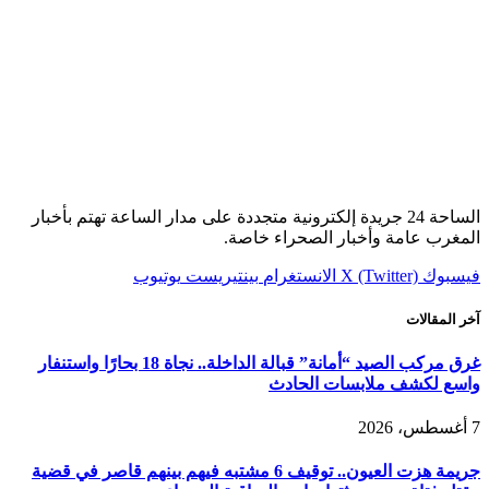
الساحة 24 جريدة إلكترونية متجددة على مدار الساعة تهتم بأخبار
المغرب عامة وأخبار الصحراء خاصة.
فيسبوك
X (Twitter)
الانستغرام
بينتيريست
يوتيوب
آخر المقالات
غرق مركب الصيد “أمانة” قبالة الداخلة.. نجاة 18 بحارًا واستنفار
واسع لكشف ملابسات الحادث
7 أغسطس، 2026
جريمة هزت العيون.. توقيف 6 مشتبه فيهم بينهم قاصر في قضية