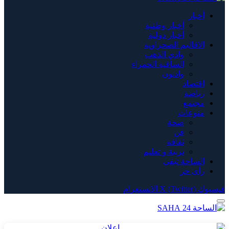
أخبار
أخبار وطنية
أخبار دولية
الاقاليم الصحراوية
وادي الذهب
الساقية الحمراء
وادنون
اقتصاد
رياضة
مجتمع
منوعات
صحة
فن
ثقافة
تربية و تعليم
الساحة تيفي
رأي حر
فيسبوك
X (Twitter)
الانستغرام