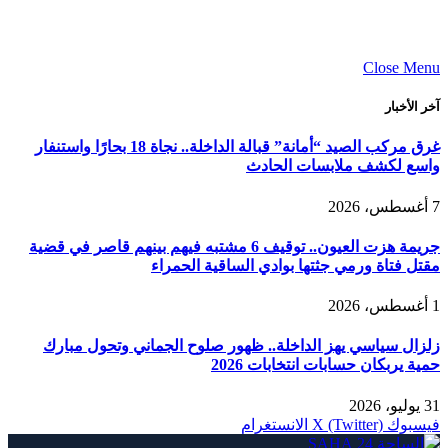
Close Menu
آخر الأخبار
غرق مركب الصيد “أمانة” قبالة الداخلة.. نجاة 18 بحارًا واستنفار
واسع لكشف ملابسات الحادث
7 أغسطس، 2026
جريمة هزت العيون.. توقيف 6 مشتبه فيهم بينهم قاصر في قضية
مقتل فتاة ورمي جثتها بوادي الساقية الحمراء
1 أغسطس، 2026
زلزال سياسي يهز الداخلة.. ظهور صلوح الجماني وتحول مبارك
حمية يربكان حسابات انتخابات 2026
31 يوليو، 2026
فيسبوك
X (Twitter)
الانستغرام