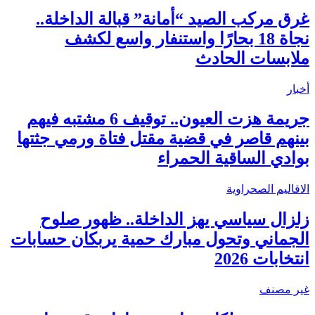
غرق مركب الصيد “أمانة” قبالة الداخلة..
نجاة 18 بحارًا واستنفار واسع لكشف
ملابسات الحادث
أخبار
جريمة هزت العيون.. توقيف 6 مشتبه فيهم
بينهم قاصر في قضية مقتل فتاة ورمي جثتها
بوادي الساقية الحمراء
الاقاليم الصحراوية
زلزال سياسي يهز الداخلة.. ظهور صلوح
الجماني وتحول مبارك حمية يربكان حسابات
انتخابات 2026
غير مصنف