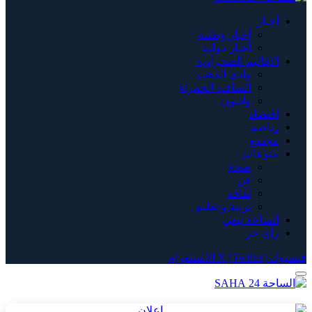
أخبار
أخبار وطنية
أخبار دولية
الاقاليم الصحراوية
وادي الذهب
الساقية الحمراء
وادنون
اقتصاد
رياضة
مجتمع
منوعات
صحة
فن
ثقافة
تربية و تعليم
الساحة تيفي
رأي حر
فيسبوك
X (Twitter)
الانستغرام