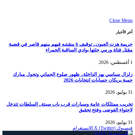
Close Menu
آخر الأخبار
جريمة هزت العيون.. توقيف 6 مشتبه فيهم بينهم قاصر في قضية
مقتل فتاة ورمي جثتها بوادي الساقية الحمراء
1 أغسطس، 2026
زلزال سياسي يهز الداخلة.. ظهور صلوح الجماني وتحول مبارك
حمية يربكان حسابات انتخابات 2026
31 يوليو، 2026
تخريب ممتلكات عامة وسيارات قرب باب سبتة.. السلطات تتدخل
لاحتواء الفوضى وفتح تحقيق
31 يوليو، 2026
فيسبوك
X (Twitter)
الانستغرام