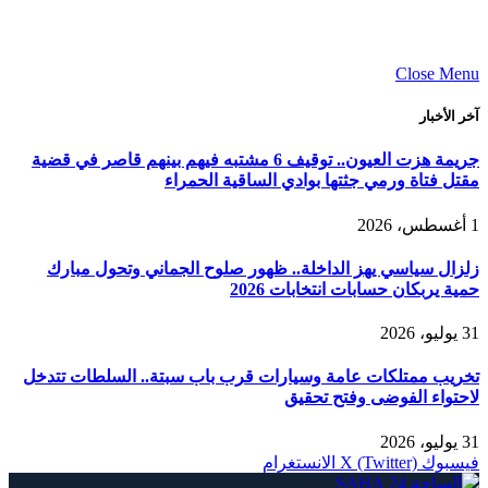
Close Menu
آخر الأخبار
جريمة هزت العيون.. توقيف 6 مشتبه فيهم بينهم قاصر في قضية
مقتل فتاة ورمي جثتها بوادي الساقية الحمراء
1 أغسطس، 2026
زلزال سياسي يهز الداخلة.. ظهور صلوح الجماني وتحول مبارك
حمية يربكان حسابات انتخابات 2026
31 يوليو، 2026
تخريب ممتلكات عامة وسيارات قرب باب سبتة.. السلطات تتدخل
لاحتواء الفوضى وفتح تحقيق
31 يوليو، 2026
فيسبوك
X (Twitter)
الانستغرام