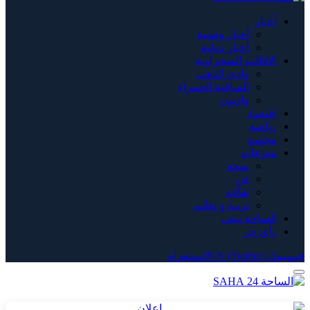
أخبار
أخبار وطنية
أخبار دولية
الاقاليم الصحراوية
وادي الذهب
الساقية الحمراء
وادنون
اقتصاد
رياضة
مجتمع
منوعات
صحة
فن
ثقافة
تربية و تعليم
الساحة تيفي
رأي حر
فيسبوك
X (Twitter)
الانستغرام