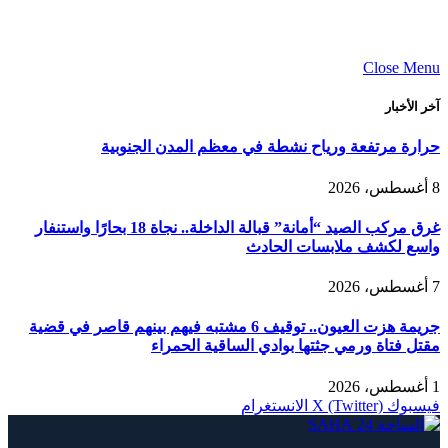
Close Menu
آخر الأخبار
حرارة مرتفعة ورياح نشطة في معظم المدن الجنوبية
8 أغسطس، 2026
غرق مركب الصيد “أمانة” قبالة الداخلة.. نجاة 18 بحارًا واستنفار
واسع لكشف ملابسات الحادث
7 أغسطس، 2026
جريمة هزت العيون.. توقيف 6 مشتبه فيهم بينهم قاصر في قضية
مقتل فتاة ورمي جثتها بوادي الساقية الحمراء
1 أغسطس، 2026
فيسبوك
X (Twitter)
الانستغرام