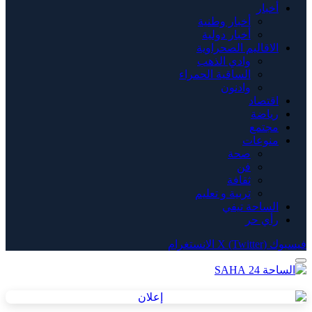
أخبار
أخبار وطنية
أخبار دولية
الاقاليم الصحراوية
وادي الذهب
الساقية الحمراء
وادنون
اقتصاد
رياضة
مجتمع
منوعات
صحة
فن
ثقافة
تربية و تعليم
الساحة تيفي
رأي حر
فيسبوك
X (Twitter)
الانستغرام