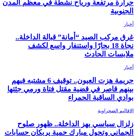
حرارة مرتفعة ورياح نشطة في معظم المدن
الجنوبية
أخبار
غرق مركب الصيد “أمانة” قبالة الداخلة..
نجاة 18 بحارًا واستنفار واسع لكشف
ملابسات الحادث
أخبار
جريمة هزت العيون.. توقيف 6 مشتبه فيهم
بينهم قاصر في قضية مقتل فتاة ورمي جثتها
بوادي الساقية الحمراء
الاقاليم الصحراوية
زلزال سياسي يهز الداخلة.. ظهور صلوح
الجماني وتحول مبارك حمية يربكان حسابات