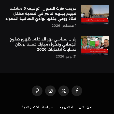
جريمة هزت العيون.. توقيف 6 مشتبه
فيهم بينهم قاصر في قضية مقتل
فتاة ورمي جثتها بوادي الساقية الحمراء
1 أغسطس، 2026
زلزال سياسي يهز الداخلة.. ظهور صلوح
الجماني وتحول مبارك حمية يربكان
حسابات انتخابات 2026
31 يوليو، 2026
فيسبوك
X
الانستغرام
بينتيريست
(Twitter)
من نحن
اتصل بنا
سياسة الخصوصية