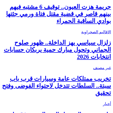
جريمة هزت العيون.. توقيف 6 مشتبه فيهم
بينهم قاصر في قضية مقتل فتاة ورمي جثتها
بوادي الساقية الحمراء
الاقاليم الصحراوية
زلزال سياسي يهز الداخلة.. ظهور صلوح
الجماني وتحول مبارك حمية يربكان حسابات
انتخابات 2026
غير مصنف
تخريب ممتلكات عامة وسيارات قرب باب
سبتة.. السلطات تتدخل لاحتواء الفوضى وفتح
تحقيق
أخبار