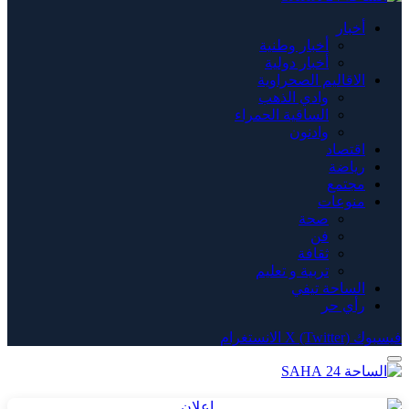
أخبار
أخبار وطنية
أخبار دولية
الاقاليم الصحراوية
وادي الذهب
الساقية الحمراء
وادنون
اقتصاد
رياضة
مجتمع
منوعات
صحة
فن
ثقافة
تربية و تعليم
الساحة تيفي
رأي حر
فيسبوك
X (Twitter)
الانستغرام