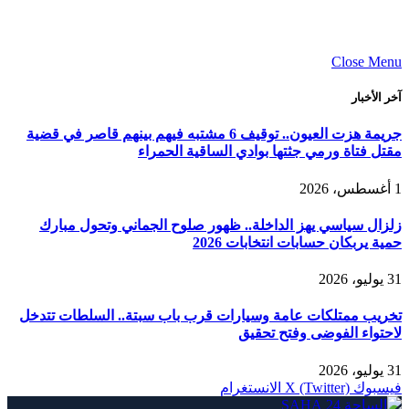
Close Menu
آخر الأخبار
جريمة هزت العيون.. توقيف 6 مشتبه فيهم بينهم قاصر في قضية
مقتل فتاة ورمي جثتها بوادي الساقية الحمراء
1 أغسطس، 2026
زلزال سياسي يهز الداخلة.. ظهور صلوح الجماني وتحول مبارك
حمية يربكان حسابات انتخابات 2026
31 يوليو، 2026
تخريب ممتلكات عامة وسيارات قرب باب سبتة.. السلطات تتدخل
لاحتواء الفوضى وفتح تحقيق
31 يوليو، 2026
فيسبوك
X (Twitter)
الانستغرام