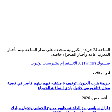
الساحة 24 جريدة إلكترونية متجددة على مدار الساعة تهتم بأخبار
المغرب عامة وأخبار الصحراء خاصة.
فيسبوك
X (Twitter)
الانستغرام
بينتيريست
يوتيوب
آخر المقالات
جريمة هزت العيون.. توقيف 6 مشتبه فيهم بينهم قاصر في قضية
مقتل فتاة ورمي جثتها بوادي الساقية الحمراء
1 أغسطس، 2026
زلزال سياسي يهز الداخلة.. ظهور صلوح الجماني وتحول مبارك