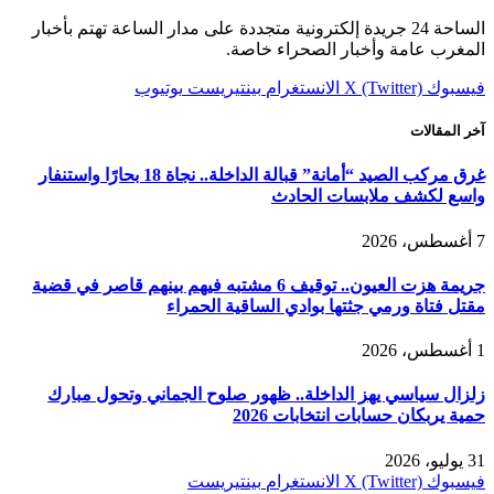
الساحة 24 جريدة إلكترونية متجددة على مدار الساعة تهتم بأخبار
المغرب عامة وأخبار الصحراء خاصة.
فيسبوك
X (Twitter)
الانستغرام
بينتيريست
يوتيوب
آخر المقالات
غرق مركب الصيد “أمانة” قبالة الداخلة.. نجاة 18 بحارًا واستنفار
واسع لكشف ملابسات الحادث
7 أغسطس، 2026
جريمة هزت العيون.. توقيف 6 مشتبه فيهم بينهم قاصر في قضية
مقتل فتاة ورمي جثتها بوادي الساقية الحمراء
1 أغسطس، 2026
زلزال سياسي يهز الداخلة.. ظهور صلوح الجماني وتحول مبارك
حمية يربكان حسابات انتخابات 2026
31 يوليو، 2026
فيسبوك
X (Twitter)
الانستغرام
بينتيريست