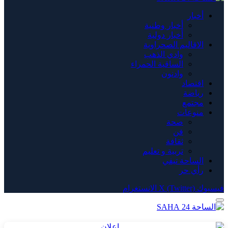
أخبار
أخبار وطنية
أخبار دولية
الاقاليم الصحراوية
وادي الذهب
الساقية الحمراء
وادنون
اقتصاد
رياضة
مجتمع
منوعات
صحة
فن
ثقافة
تربية و تعليم
الساحة تيفي
رأي حر
فيسبوك
X (Twitter)
الانستغرام