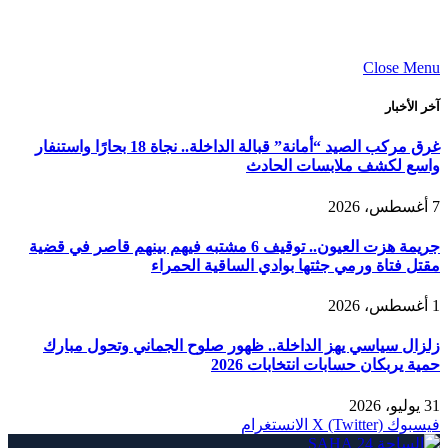
Close Menu
آخر الأخبار
غرق مركب الصيد “أمانة” قبالة الداخلة.. نجاة 18 بحارًا واستنفار
واسع لكشف ملابسات الحادث
7 أغسطس، 2026
جريمة هزت العيون.. توقيف 6 مشتبه فيهم بينهم قاصر في قضية
مقتل فتاة ورمي جثتها بوادي الساقية الحمراء
1 أغسطس، 2026
زلزال سياسي يهز الداخلة.. ظهور صلوح الجماني وتحول مبارك
حمية يربكان حسابات انتخابات 2026
31 يوليو، 2026
فيسبوك
X (Twitter)
الانستغرام