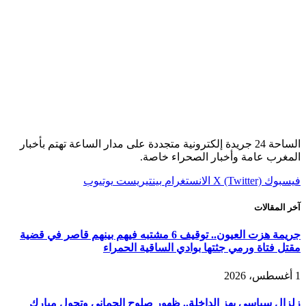
الساحة 24 جريدة إلكترونية متجددة على مدار الساعة تهتم بأخبار
المغرب عامة وأخبار الصحراء خاصة.
فيسبوك
X (Twitter)
الانستغرام
بينتيريست
يوتيوب
آخر المقالات
جريمة هزت العيون.. توقيف 6 مشتبه فيهم بينهم قاصر في قضية
مقتل فتاة ورمي جثتها بوادي الساقية الحمراء
1 أغسطس، 2026
زلزال سياسي يهز الداخلة.. ظهور صلوح الجماني وتحول مبارك