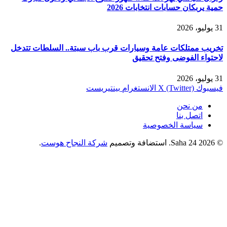
حمية يربكان حسابات انتخابات 2026
31 يوليو، 2026
تخريب ممتلكات عامة وسيارات قرب باب سبتة.. السلطات تتدخل
لاحتواء الفوضى وفتح تحقيق
31 يوليو، 2026
فيسبوك
X (Twitter)
الانستغرام
بينتيريست
من نحن
اتصل بنا
سياسة الخصوصية
© 2026 Saha 24. استضافة وتصميم
شركة النجاح هوست
.