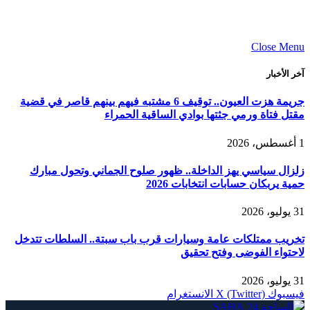
Close Menu
آخر الأخبار
جريمة هزت العيون.. توقيف 6 مشتبه فيهم بينهم قاصر في قضية
مقتل فتاة ورمي جثتها بوادي الساقية الحمراء
1 أغسطس، 2026
زلزال سياسي يهز الداخلة.. ظهور صلوح الجماني وتحول مبارك
حمية يربكان حسابات انتخابات 2026
31 يوليو، 2026
تخريب ممتلكات عامة وسيارات قرب باب سبتة.. السلطات تتدخل
لاحتواء الفوضى وفتح تحقيق
31 يوليو، 2026
فيسبوك
X (Twitter)
الانستغرام