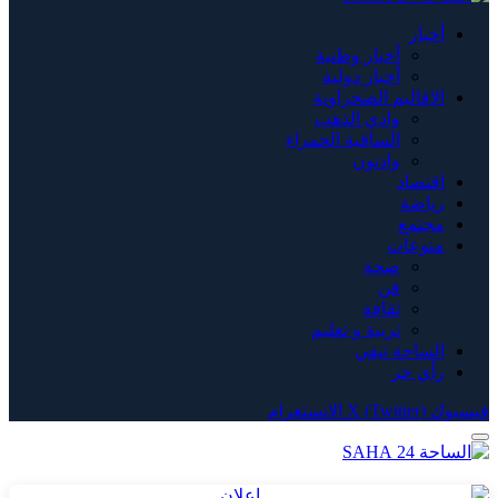
أخبار
أخبار وطنية
أخبار دولية
الاقاليم الصحراوية
وادي الذهب
الساقية الحمراء
وادنون
اقتصاد
رياضة
مجتمع
منوعات
صحة
فن
ثقافة
تربية و تعليم
الساحة تيفي
رأي حر
فيسبوك
X (Twitter)
الانستغرام