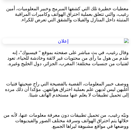
معطيات خطيرة تلك التي كشفها المبرمج وخبير المعلوميات، أمين
رغيب، والتي تتعلق بعملية اختراق الهواتف وكاميرات المراقبة
المتبثة داخل المنازل والفيلات والشقق التي تعرض للكراء.
وقال رغيب، في بث مباشر على صفحته بموقع ” فيسبوك”، إنه
صُدم من هول ما رأى من محتويات غير لائقة وخادشة للحياء، تعود
لفتيات من جنسيات مختلفة؛ المغرب، الجزائر، دول الخليج وغيره.
ووصف خبير المعلومات، القضية بالفضيحة التي راح ضحيتها فتيات
أغلبهن ليس لديهن علم بعملية اختراق هواتفهن. مؤكدا أن ذلك مرده
إلى تحميل تطبيقات لا يعلم عنها مستخدم الهاتف شيئا.
ونبّه رغيب، من تحميل تطبيقات دون معرفة معلومات عنها، لأنه من
خلالها يتم اختراق الهواتف وسرقة مختلف الصور والفيديوهات
ووضعها في مواقع مشبوهة ليراها الجميع.