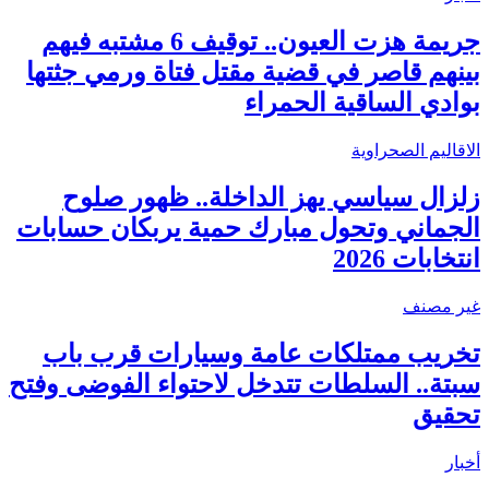
جريمة هزت العيون.. توقيف 6 مشتبه فيهم
بينهم قاصر في قضية مقتل فتاة ورمي جثتها
بوادي الساقية الحمراء
الاقاليم الصحراوية
زلزال سياسي يهز الداخلة.. ظهور صلوح
الجماني وتحول مبارك حمية يربكان حسابات
انتخابات 2026
غير مصنف
تخريب ممتلكات عامة وسيارات قرب باب
سبتة.. السلطات تتدخل لاحتواء الفوضى وفتح
تحقيق
أخبار