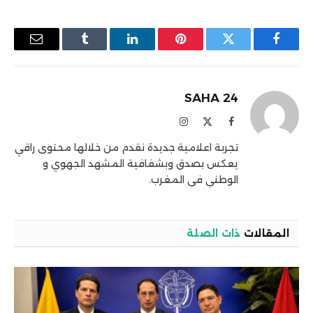
فيسبوك
تويتر
بينتيريست
لينكدإن
Tumblr
البريد
الإلكترو
SAHA 24
فيسبوك
X
الانستغرام
(Twitter)
تجربة اعلامية جديدة نقدم من خلالها محتوى راقي
يعكس بصدق وبشفافية المشهد الجهوي و
الوطني في المغرب.
المقالات
ذات الصلة