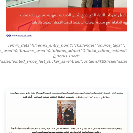
{"remix_data":[],"remix_entry_point":"challenges","source_tags":
ers_used":0,"brushes_used":0,"photos_added":0,"total_editor_actions":
{},"tools_used":
":false,"edited_since_last_sticker_save":true,"containsFTESticker":false}