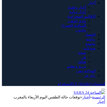
أخبار
أخبار وطنية
أخبار دولية
الاقاليم الصحراوية
وادي الذهب
الساقية الحمراء
وادنون
اقتصاد
رياضة
مجتمع
منوعات
صحة
فن
ثقافة
تربية و تعليم
الساحة تيفي
رأي حر
فيسبوك
X (Twitter)
الانستغرام
الرئيسية
»
أخبار
»
توقعات حالة الطقس اليوم الأربعاء بالمغرب
أخبار