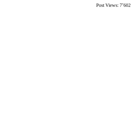
Post Views:
7٬602