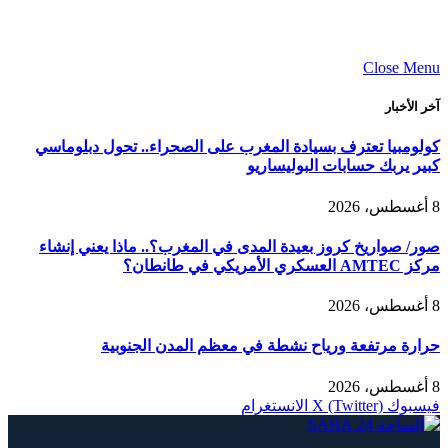
Close Menu
آخر الأخبار
كولومبيا تعترف بسيادة المغرب على الصحراء.. تحول دبلوماسي
كبير يربك حسابات البوليساريو
8 أغسطس، 2026
صور/ صواريخ كروز بعيدة المدى في المغرب؟.. ماذا يعني إنشاء
مركز AMTEC العسكري الأمريكي في طانطان؟
8 أغسطس، 2026
حرارة مرتفعة ورياح نشطة في معظم المدن الجنوبية
8 أغسطس، 2026
فيسبوك
X (Twitter)
الانستغرام