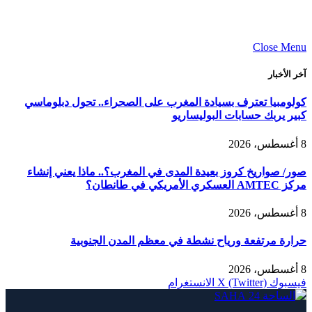
Close Menu
آخر الأخبار
كولومبيا تعترف بسيادة المغرب على الصحراء.. تحول دبلوماسي
كبير يربك حسابات البوليساريو
8 أغسطس، 2026
صور/ صواريخ كروز بعيدة المدى في المغرب؟.. ماذا يعني إنشاء
مركز AMTEC العسكري الأمريكي في طانطان؟
8 أغسطس، 2026
حرارة مرتفعة ورياح نشطة في معظم المدن الجنوبية
8 أغسطس، 2026
فيسبوك
X (Twitter)
الانستغرام