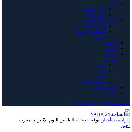
أخبار
أخبار وطنية
أخبار دولية
الاقاليم الصحراوية
وادي الذهب
الساقية الحمراء
وادنون
اقتصاد
رياضة
مجتمع
منوعات
صحة
فن
ثقافة
تربية و تعليم
الساحة تيفي
رأي حر
فيسبوك
X (Twitter)
الانستغرام
الرئيسية
»
أخبار
»
توقعات حالة الطقس اليوم الإثنين بالمغرب
أخبار