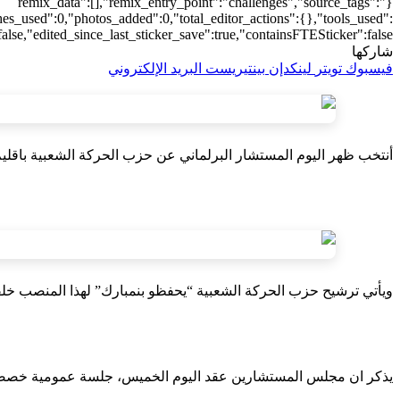
{"remix_data":[],"remix_entry_point":"challenges","source_tags":
hes_used":0,"photos_added":0,"total_editor_actions":{},"tools_used":
alse,"edited_since_last_sticker_save":true,"containsFTESticker":false}
شاركها
فيسبوك
تويتر
لينكدإن
بينتيريست
البريد الإلكتروني
أنتخب ظهر اليوم المستشار البرلماني عن حزب الحركة الشعبية باقليم
ويأتي ترشيح حزب الحركة الشعبية “يحفظو بنمبارك” لهذا المنصب خلف
يذكر ان مجلس المستشارين عقد اليوم الخميس، جلسة عمومية خصصها