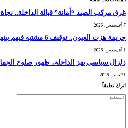
غرق مركب الصيد “أمانة” قبالة الداخلة.. نجاة 18 بحارًا واستنفار واسع لكشف ملابسات الحادث
7 أغسطس، 2026
جريمة هزت العيون.. توقيف 6 مشتبه فيهم بينهم قاصر في قضية مقتل فتاة ورمي جثتها بوادي الساقية الحمراء
1 أغسطس، 2026
زلزال سياسي يهز الداخلة.. ظهور صلوح الجماني
31 يوليو، 2026
اترك تعليقاً