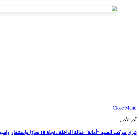
Close Menu
آخر الأخبار
غرق مركب الصيد “أمانة” قبالة الداخلة.. نجاة 18 بحارًا واستنفار واسع لكشف ملابسات الحادث