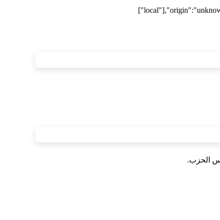
["local"],"origin":"unkno
فس الحزب.