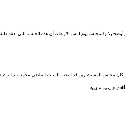
وأوضح بلاغ للمجلس يوم امس الاربعاء، أن هذه الجلسة التي تعقد طبقا لأحكام الفصل 63 من الدستور ومقتضيات النظام الداخلي، ستنطلق ع
وكان مجلس المستشارين قد انتخب السبت الماضي محمد ولد الرشيد عن
Post Views:
397