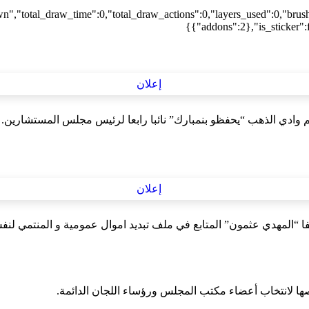
wn","total_draw_time":0,"total_draw_actions":0,"layers_used":0,"brus
{"addons":2},"is_sticker":f
 وادي الذهب “يحفظو بنمبارك” نائبا رابعا لرئيس مجلس المستشارين.
ا “المهدي عثمون” المتابع في ملف تبديد اموال عمومية و المنتمي لن
 لانتخاب أعضاء مكتب المجلس ورؤساء اللجان الدائمة.