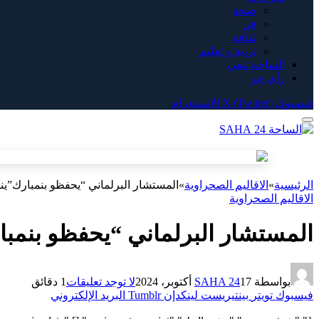
صحة
فن
ثقافة
تربية و تعليم
الساحة تيفي
رأي حر
فيسبوك
X (Twitter)
الانستغرام
الرئيسية
»
الاقاليم الصحراوية
»
المستشار البرلماني “يحفظو بنمبارك”ي
الاقاليم الصحراوية
المستشار البرلماني “يحفظو بنمب
بواسطة
17 أكتوبر، 2024
SAHA 24
لا توجد تعليقات
1 دقائق
فيسبوك
تويتر
بينتيريست
لينكدإن
Tumblr
البريد الإلكتروني