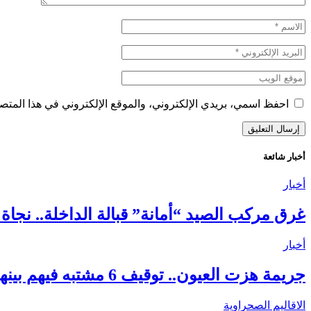
احفظ اسمي، بريدي الإلكتروني، والموقع الإلكتروني في هذا المتصف
أخبار شائعة
أخبار
غرق مركب الصيد “أمانة” قبالة الداخلة.. نجاة 18 بحارًا واستنفار واسع لكشف ملابسات الحادث
أخبار
جريمة هزت العيون.. توقيف 6 مشتبه فيهم بينهم قاصر في قضية مقتل فتاة ورمي جثتها بوادي الساقية الحمراء
الاقاليم الصحراوية