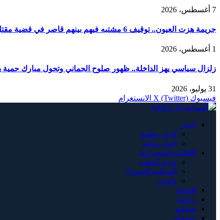
7 أغسطس، 2026
جريمة هزت العيون.. توقيف 6 مشتبه فيهم بينهم قاصر في قضية مقتل فتاة ورمي جثتها بوادي الساقية الحمراء
1 أغسطس، 2026
زلزال سياسي يهز الداخلة.. ظهور صلوح الجماني وتحول مبارك حمية يربك
31 يوليو، 2026
فيسبوك
X (Twitter)
الانستغرام
أخبار
أخبار وطنية
أخبار دولية
الاقاليم الصحراوية
وادي الذهب
الساقية الحمراء
وادنون
اقتصاد
رياضة
مجتمع
منوعات