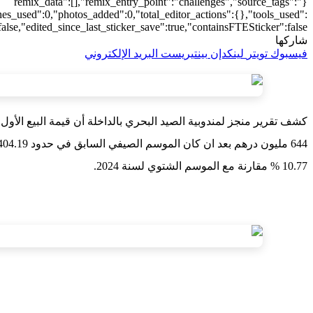
{"remix_data":[],"remix_entry_point":"challenges","source_tags":
hes_used":0,"photos_added":0,"total_editor_actions":{},"tools_used":
alse,"edited_since_last_sticker_save":true,"containsFTESticker":false}
شاركها
فيسبوك
تويتر
لينكدإن
بينتيريست
البريد الإلكتروني
كشف تقرير منجز لمندوبية الصيد البحري بالداخلة أن قيمة البيع الأ
10.77 % مقارنة مع الموسم الشتوي لسنة 2024.