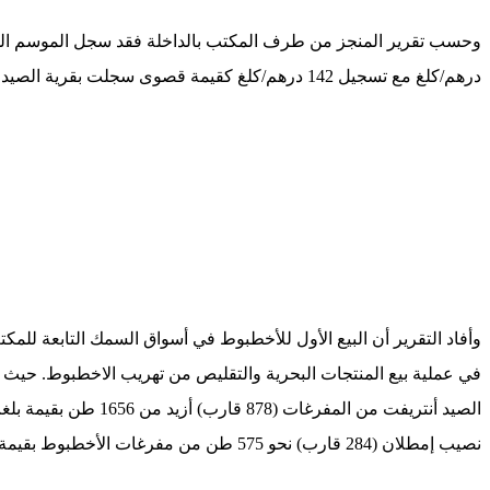
درهم/كلغ مع تسجيل 142 درهم/كلغ كقيمة قصوى سجلت بقرية الصيد لاساركا، خلافا للفترة من السنة الفارطة إذ سجل انذاك فقط 99.7 درهم/كلغ.
وأفاد التقرير أن البيع الأول للأخطبوط في أسواق السمك التابعة للمكتب
نصيب إمطلان (284 قارب) نحو 575 طن من مفرغات الأخطبوط بقيمة ناهزت 59,68 مليون درهم . (المزيد من المعطيات في هذا الجدول)