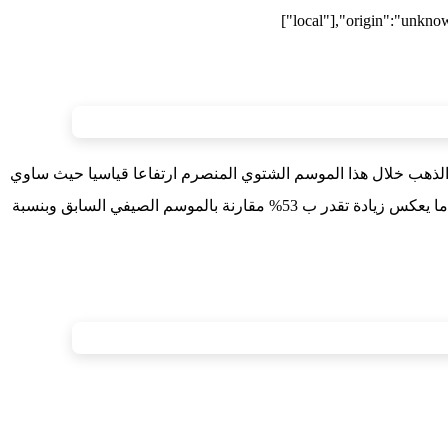
["local"],"origin":"unkno
ي الذهب خلال هذا الموسم الشتوي المنصرم ارتفاعا قياسيا حيث ساوي
644 مليون درهم بعد ان كان الموسم الصيفي السابق في حدود 404.19 مليون درهم وكذا 581.28 مليون درهم خلال موسم الشتوي 2024 وهو ما يعكس زيادة تقدر ب 53% مقارنة بالموسم الصيفي السابق وبنسبة