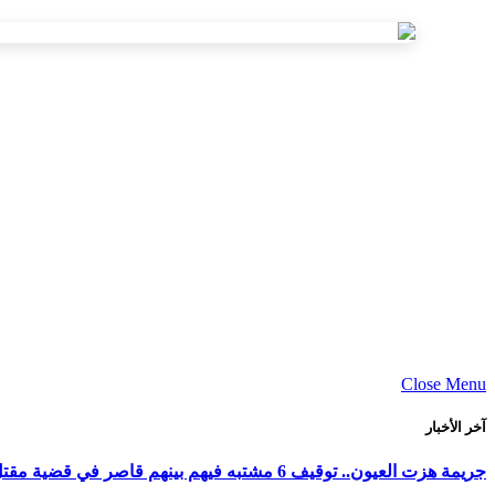
Close Menu
آخر الأخبار
جريمة هزت العيون.. توقيف 6 مشتبه فيهم بينهم قاصر في قضية مقتل فتاة ورمي جثتها بوادي الساقية الحمراء