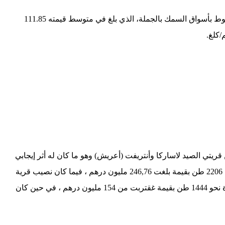
وحسب تقرير المنجز من طرف المكتب بالداخلة فقد سجل الموسم المنتهي بتاريخ 31 مارس 2025 ، ارتفاعا مهما في سعر البيع الأول للأخطبوط بأسواق السمك بالجملة، الذي بلغ في متوسط قيمته 111.85
 قريتي الصيد لاساركا وأنتريفت (أعريش) وهو ما كان له أثر إيجابي
في عملية بيع المنتجات البحرية والتقليص من تهريب الاخطبوط. حيث بلغ حجم مفرغات الأخطبوط بقرية الصيد لاساركا (1166 قارب) أزيد من 2206 طن بقيمة بلغت 246,76 مليون درهم ، فيما كان نصيب قرية
الصيد أنتريفت من المفرغات (878 قارب) أزيد من 1656 طن بقيمة بلغت 183,58 مليون درهم . هذا وأفرغ 746 قاربا للصيد بقرية الصيد البويردة نحو 1444 طن بقيمة غقتربت من 154 مليون درهم ، في حين كان