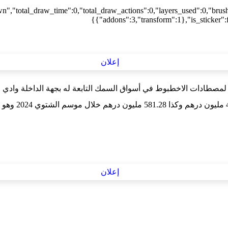
wn","total_draw_time":0,"total_draw_actions":0,"layers_used":0,"brus
{"addons":3,"transform":1},"is_sticker":f
ول لمصطادات الاخطبوط في أسواق السمك التابعة له بجهة الداخلة واد