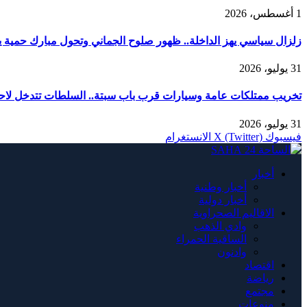
1 أغسطس، 2026
زلزال سياسي يهز الداخلة.. ظهور صلوح الجماني وتحول مبارك حمية يربك
31 يوليو، 2026
تخريب ممتلكات عامة وسيارات قرب باب سبتة.. السلطات تتدخل لاحت
31 يوليو، 2026
فيسبوك
X (Twitter)
الانستغرام
أخبار
أخبار وطنية
أخبار دولية
الاقاليم الصحراوية
وادي الذهب
الساقية الحمراء
وادنون
اقتصاد
رياضة
مجتمع
منوعات