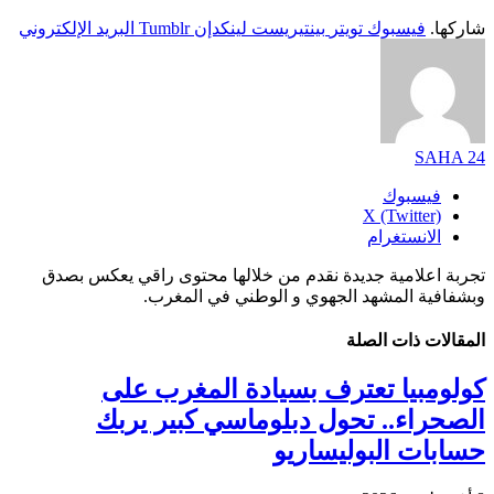
شاركها.
فيسبوك
تويتر
بينتيريست
لينكدإن
Tumblr
البريد الإلكتروني
SAHA 24
فيسبوك
X (Twitter)
الانستغرام
تجربة اعلامية جديدة نقدم من خلالها محتوى راقي يعكس بصدق
وبشفافية المشهد الجهوي و الوطني في المغرب.
المقالات
ذات الصلة
كولومبيا تعترف بسيادة المغرب على
الصحراء.. تحول دبلوماسي كبير يربك
حسابات البوليساريو