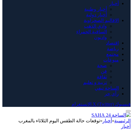
أخبار
أخبار وطنية
أخبار دولية
الاقاليم الصحراوية
وادي الذهب
الساقية الحمراء
وادنون
اقتصاد
رياضة
مجتمع
منوعات
صحة
فن
ثقافة
تربية و تعليم
الساحة تيفي
رأي حر
فيسبوك
X (Twitter)
الانستغرام
الرئيسية
»
أخبار
»
توقعات حالة الطقس اليوم الثلاثاء بالمغرب
أخبار