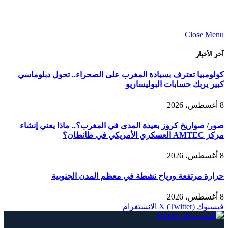
Close Menu
آخر الأخبار
كولومبيا تعترف بسيادة المغرب على الصحراء.. تحول دبلوماسي
كبير يربك حسابات البوليساريو
8 أغسطس، 2026
صور/ صواريخ كروز بعيدة المدى في المغرب؟.. ماذا يعني إنشاء
مركز AMTEC العسكري الأمريكي في طانطان؟
8 أغسطس، 2026
حرارة مرتفعة ورياح نشطة في معظم المدن الجنوبية
8 أغسطس، 2026
فيسبوك
X (Twitter)
الانستغرام