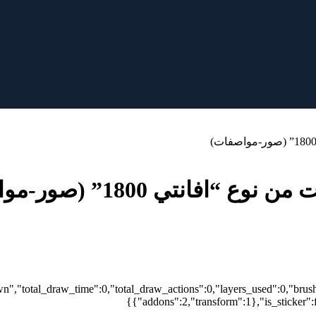
انتي 1800” (صور-مواصفات)
wn","total_draw_time":0,"total_draw_actions":0,"layers_used":0,"brus
{"addons":2,"transform":1},"is_sticker":f