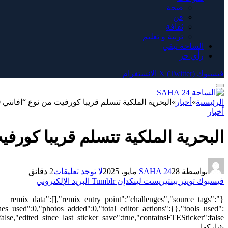
صحة
فن
ثقافة
تربية و تعليم
الساحة تيفي
رأي حر
فيسبوك
X (Twitter)
الانستغرام
الرئيسية
»
أخبار
»
البحرية الملكية تتسلم قريبا كورفيت من نوع “افانتي 1800” (صور-مواصفات)
أخبار
البحرية الملكية تتسلم قريبا كورفيت من نوع “اف
بواسطة
28 مايو، 2025
SAHA 24
لا توجد تعليقات
2 دقائق
فيسبوك
تويتر
بينتيريست
لينكدإن
Tumblr
البريد الإلكتروني
{"remix_data":[],"remix_entry_point":"challenges","source_tags":
hes_used":0,"photos_added":0,"total_editor_actions":{},"tools_used":
alse,"edited_since_last_sticker_save":true,"containsFTESticker":false}
شاركها