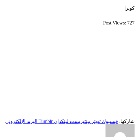
كوبرا
Post Views:
727
شاركها.
فيسبوك
تويتر
بينتيريست
لينكدإن
Tumblr
البريد الإلكتروني