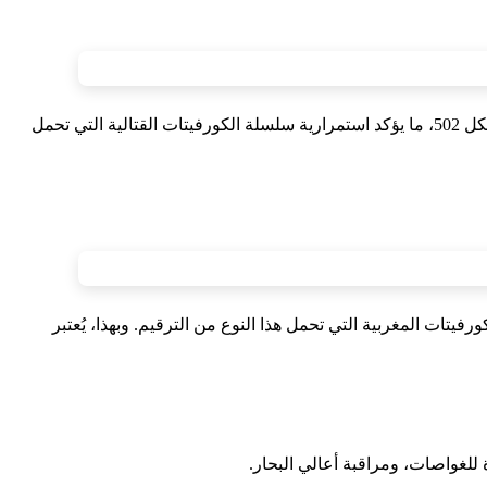
شهدت أحواض شركة Navantia الإسبانية اليوم عملية إنزال كورفيت موجه للبحرية الملكية المغربية من فئة Avante 1800، وهو يحمل رقم الهيكل 502، ما يؤكد استمرارية سلسلة الكورفيتات القتالية التي تحمل
 التي تحمل الرقم 501، وهي كورفيت من الفئة القديمة Descubierta، والتي كانت أولى الكورفيتات المغربية التي تحمل هذا النوع من الترقيم. وبهذا، يُعتبر