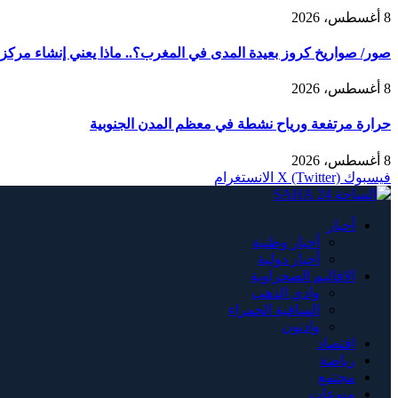
8 أغسطس، 2026
صور/ صواريخ كروز بعيدة المدى في المغرب؟.. ماذا يعني إنشاء مركز AMTEC العسكري الأمريكي في طانطان؟
8 أغسطس، 2026
حرارة مرتفعة ورياح نشطة في معظم المدن الجنوبية
8 أغسطس، 2026
فيسبوك
X (Twitter)
الانستغرام
أخبار
أخبار وطنية
أخبار دولية
الاقاليم الصحراوية
وادي الذهب
الساقية الحمراء
وادنون
اقتصاد
رياضة
مجتمع
منوعات