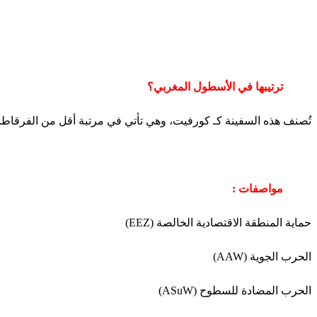
ترتيبها في الأسطول المغربي؟
تُصنف هذه السفينة كـ كورفيت، وهي تأتي في مرتبة أقل من الفرقاطات مثلTarik Ben Ziyad، لكنها تلعب دورًا حيويًا في العمليات البحرية السريعة، والمراقبة، والتدخل الفوري في المياه ا
مواصفات :
حماية المنطقة الاقتصادية الخالصة (EEZ)
الحرب الجوية (AAW)
الحرب المضادة للسطوح (ASuW)