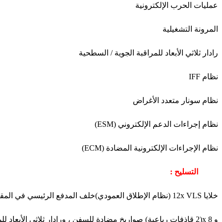
عمليات الحرب الإلكترونية
المرونة التشغيلية
رادار ثلاثي الأبعاد للمراقبة الجوية / السطحية
نظام IFF
نظام سونار متعدد الأغراض
نظام إجراءات الدعم الإلكتروني (ESM)
نظام الإجراءات الإلكترونية المضادة (ECM)
التسليح :
خلايا 12x VLS (نظام الإطلاق العمودي)خلف المدفع الرئيسي في المقدمة.
و 8 x(2 قاذفات رباعية) صواريخ مضادة للسفن ، ورادار ثلاثي الأبعاد للمراقبة الجوية / السطحية ، واحد قصير- نطاق.