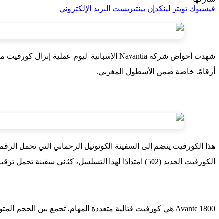
فيسبوك
تويتر
لينكدإن
بينتيريست
البريد الإلكتروني
أرقامًا خاصة ضمن الأسطول المغربي.
الكورفيت الجديد (502) امتدادًا لهذا التسلسل، كثاني سفينة تحمل ترقيم الكورفيتات داخل البحرية الملكية.
Avante 1800 هي كورفيت قتالية متعددة المهام، تجمع بين الحجم المتوسط والمرونة العالية، مخصصة لمهام الدفاع الساحلي، الحرب المضادة للغواصات، ومراقبة أعالي البحار.