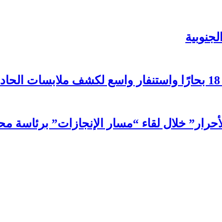
جنوبية
لأحرار” خلال لقاء “مسار الإنجازات” برئاسة