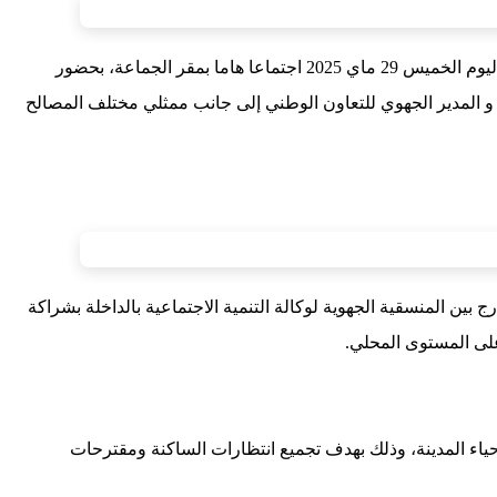
في إطار مواصلة تنزيل برنامج عمل جماعة الداخلة للفترة 2022–2027، ترأس السيد ” الراغب حرمة الله رئيس مجلس جماعة الداخلة صباح اليوم الخميس 29 ماي 2025 اجتماعا هاما بمقر الجماعة، بحضور
ل و المدير الجهوي للتعاون الوطني إلى جانب ممثلي مختلف المصالح
 بين المنسقية الجهوية لوكالة التنمية الاجتماعية بالداخلة بشراكة
على المستوى المحلي.
التي أشرف عليها المجلس الجماعي وشملت 13 ورشة موزعة على مختلف أحياء المدينة، وذلك بهدف تجميع انتظارات الساكنة ومقترحات