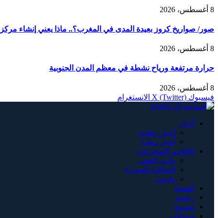
8 أغسطس، 2026
صور/ صواريخ كروز بعيدة المدى في المغرب؟.. ماذا يعني إنشاء مركز AMTEC العسكري الأمريكي في طانطان؟
8 أغسطس، 2026
حرارة مرتفعة ورياح نشطة في معظم المدن الجنوبية
8 أغسطس، 2026
فيسبوك
X (Twitter)
الانستغرام
أخبار
أخبار وطنية
أخبار دولية
الاقاليم الصحراوية
وادي الذهب
الساقية الحمراء
وادنون
اقتصاد
رياضة
مجتمع
منوعات