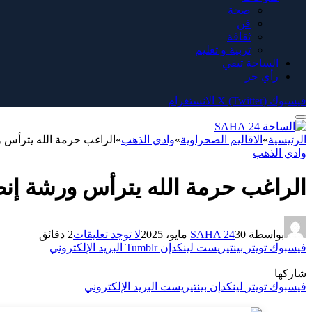
صحة
فن
ثقافة
تربية و تعليم
الساحة تيفي
رأي حر
فيسبوك
X (Twitter)
الانستغرام
الرئيسية
»
الاقاليم الصحراوية
»
وادي الذهب
»
الراغب حرمة الله يترأس ور
وادي الذهب
الراغب حرمة الله يترأس ورشة إنطل
بواسطة
30 مايو، 2025
SAHA 24
لا توجد تعليقات
2 دقائق
فيسبوك
تويتر
بينتيريست
لينكدإن
Tumblr
البريد الإلكتروني
شاركها
فيسبوك
تويتر
لينكدإن
بينتيريست
البريد الإلكتروني