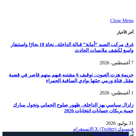
Close Menu
آخر الأخبار
غرق مركب الصيد “أمانة” قبالة الداخلة.. نجاة 18 بحارًا واستنفار
واسع لكشف ملابسات الحادث
7 أغسطس، 2026
جريمة هزت العيون.. توقيف 6 مشتبه فيهم بينهم قاصر في قضية
مقتل فتاة ورمي جثتها بوادي الساقية الحمراء
1 أغسطس، 2026
زلزال سياسي يهز الداخلة.. ظهور صلوح الجماني وتحول مبارك
حمية يربكان حسابات انتخابات 2026
31 يوليو، 2026
فيسبوك
X (Twitter)
الانستغرام