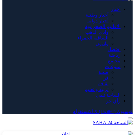
أخبار
أخبار وطنية
أخبار دولية
الاقاليم الصحراوية
وادي الذهب
الساقية الحمراء
وادنون
اقتصاد
رياضة
مجتمع
منوعات
صحة
فن
ثقافة
تربية و تعليم
الساحة تيفي
رأي حر
فيسبوك
X (Twitter)
الانستغرام