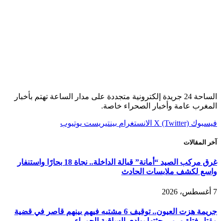
الساحة 24 جريدة إلكترونية متجددة على مدار الساعة تهتم بأخبار
المغرب عامة وأخبار الصحراء خاصة.
فيسبوك
X (Twitter)
الانستغرام
بينتيريست
يوتيوب
آخر المقالات
غرق مركب الصيد “أمانة” قبالة الداخلة.. نجاة 18 بحارًا واستنفار
واسع لكشف ملابسات الحادث
7 أغسطس، 2026
جريمة هزت العيون.. توقيف 6 مشتبه فيهم بينهم قاصر في قضية
مقتل فتاة ورمي جثتها بوادي الساقية الحمراء