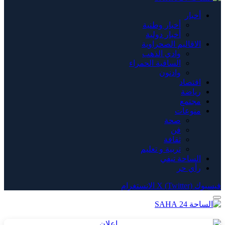
أخبار
أخبار وطنية
أخبار دولية
الاقاليم الصحراوية
وادي الذهب
الساقية الحمراء
وادنون
اقتصاد
رياضة
مجتمع
منوعات
صحة
فن
ثقافة
تربية و تعليم
الساحة تيفي
رأي حر
فيسبوك
X (Twitter)
الانستغرام