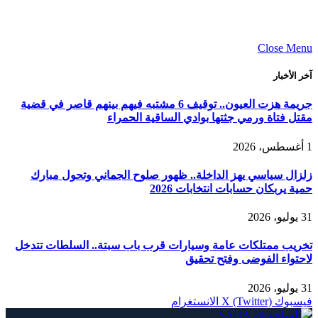
Close Menu
آخر الأخبار
جريمة هزت العيون.. توقيف 6 مشتبه فيهم بينهم قاصر في قضية
مقتل فتاة ورمي جثتها بوادي الساقية الحمراء
1 أغسطس، 2026
زلزال سياسي يهز الداخلة.. ظهور صلوح الجماني وتحول مبارك
حمية يربكان حسابات انتخابات 2026
31 يوليو، 2026
تخريب ممتلكات عامة وسيارات قرب باب سبتة.. السلطات تتدخل
لاحتواء الفوضى وفتح تحقيق
31 يوليو، 2026
فيسبوك
X (Twitter)
الانستغرام