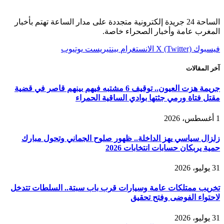
الساحة 24 جريدة إلكترونية متجددة على مدار الساعة تهتم بأخبار
المغرب عامة وأخبار الصحراء خاصة.
فيسبوك
X (Twitter)
الانستغرام
بينتيريست
يوتيوب
آخر المقالات
جريمة هزت العيون.. توقيف 6 مشتبه فيهم بينهم قاصر في قضية
مقتل فتاة ورمي جثتها بوادي الساقية الحمراء
1 أغسطس، 2026
زلزال سياسي يهز الداخلة.. ظهور صلوح الجماني وتحول مبارك
حمية يربكان حسابات انتخابات 2026
31 يوليو، 2026
تخريب ممتلكات عامة وسيارات قرب باب سبتة.. السلطات تتدخل
لاحتواء الفوضى وفتح تحقيق
31 يوليو، 2026