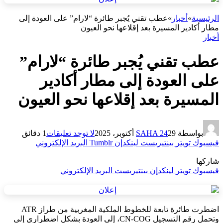
الرئيسية
»
أخبار
»
عطب تقني يُجبر طائرة “لارام” على العودة إلى
مطار أكادير المسيرة بعد إقلاعها نحو العيون
أخبار
عطب تقني يُجبر طائرة “لارام”
على العودة إلى مطار أكادير
المسيرة بعد إقلاعها نحو العيون
بواسطة
29 أكتوبر، 2025
SAHA 24
لا توجد تعليقات
1 دقائق
فيسبوك
تويتر
بينتيريست
لينكدإن
Tumblr
البريد الإلكتروني
شاركها
فيسبوك
تويتر
لينكدإن
بينتيريست
البريد الإلكتروني
اضطرت طائرة تابعة للخطوط الملكية المغربية من طراز ATR
وتحمل رقم التسجيل CN-COG، إلى العودة بشكل اضطراري إلى