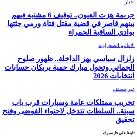
أخبار
جريمة هزت العيون.. توقيف 6 مشتبه فيهم
بينهم قاصر في قضية مقتل فتاة ورمي جثتها
بوادي الساقية الحمراء
الاقاليم الصحراوية
زلزال سياسي يهز الداخلة.. ظهور صلوح
الجماني وتحول مبارك حمية يربكان حسابات
انتخابات 2026
غير مصنف
تخريب ممتلكات عامة وسيارات قرب باب
سبتة.. السلطات تتدخل لاحتواء الفوضى وفتح
تحقيق
تابعنا على فايسبوك