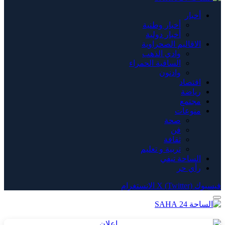
أخبار
أخبار وطنية
أخبار دولية
الاقاليم الصحراوية
وادي الذهب
الساقية الحمراء
وادنون
اقتصاد
رياضة
مجتمع
منوعات
صحة
فن
ثقافة
تربية و تعليم
الساحة تيفي
رأي حر
فيسبوك
X (Twitter)
الانستغرام