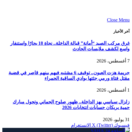
Close Menu
آخر الأخبار
غرق مركب الصيد “أمانة” قبالة الداخلة.. نجاة 18 بحارًا واستنفار
واسع لكشف ملابسات الحادث
7 أغسطس، 2026
جريمة هزت العيون.. توقيف 6 مشتبه فيهم بينهم قاصر في قضية
مقتل فتاة ورمي جثتها بوادي الساقية الحمراء
1 أغسطس، 2026
زلزال سياسي يهز الداخلة.. ظهور صلوح الجماني وتحول مبارك
حمية يربكان حسابات انتخابات 2026
31 يوليو، 2026
فيسبوك
X (Twitter)
الانستغرام