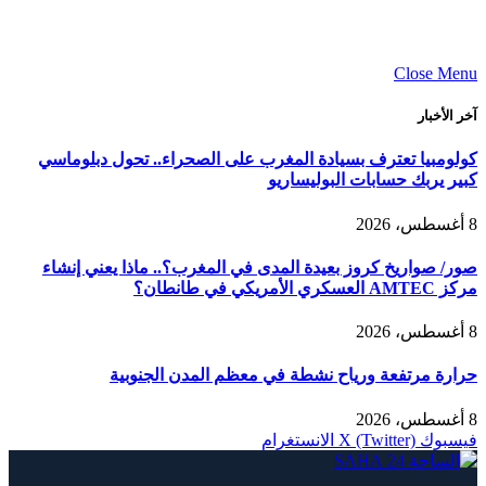
Close Menu
آخر الأخبار
كولومبيا تعترف بسيادة المغرب على الصحراء.. تحول دبلوماسي
كبير يربك حسابات البوليساريو
8 أغسطس، 2026
صور/ صواريخ كروز بعيدة المدى في المغرب؟.. ماذا يعني إنشاء
مركز AMTEC العسكري الأمريكي في طانطان؟
8 أغسطس، 2026
حرارة مرتفعة ورياح نشطة في معظم المدن الجنوبية
8 أغسطس، 2026
فيسبوك
X (Twitter)
الانستغرام