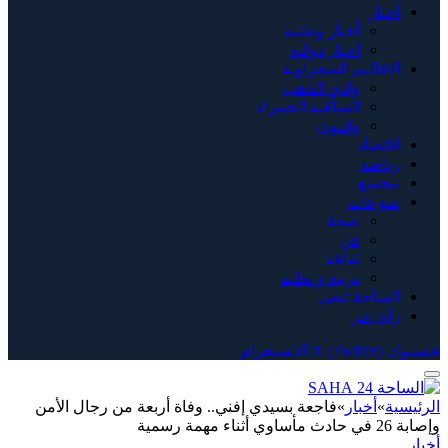
أخبار
أخبار وطنية
أخبار دولية
الاقاليم الصحراوية
وادي الذهب
الساقية الحمراء
وادنون
اقتصاد
رياضة
مجتمع
منوعات
صحة
فن
ثقافة
تربية و تعليم
الساحة تيفي
رأي حر
فيسبوك
X (Twitter)
الانستغرام
الرئيسية
»
أخبار
»
فاجعة بسيدي إفني.. وفاة أربعة من رجال الأمن
وإصابة 26 في حادث مأساوي أثناء مهمة رسمية
أخبار