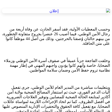
وحسب المعطيات الأولية، فقد أسفر الحادث عن وفاة أربعة من
رجال الأمن الوطني، فيما أصيب 26 عنصراً بجروح متفاوتة الخطورة،
من بينهم حالتان وُصفتا بالحرجتين، وذلك من أصل 44 موظفاً كانوا
على متن الحافلة.
وخلفت الفاجعة حزناً عميقاً في صفوف أسرة الأمن الوطني وزملاء
الضحايا، خاصة وأنهم كانوا يؤدون واجبهم المهني في إطار مهمة
نظامية تروم حفظ الأمن وضمان سلامة المواطنين.
وبتعليمات مباشرة من المدير العام للأمن الوطني، جرى تفعيل
آليات الدعم الفوري، حيث تم استنفار المصالح الصحية بولاية أمن
أكادير لمتابعة الحالة الصحية للمصابين وتوفير العلاجات الضرورية
في أفضل الظروف. كما تم اتخاذ الإجراءات اللازمة لمواساة عائلات
الضحايا، مع تفعيل كافة الحقوق والتحفيزات الإدارية المنصوص عليها
في النظام الأساسي لموظفي الأمن الوطني لفائدة المتوفين