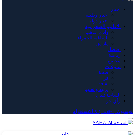
أخبار
أخبار وطنية
أخبار دولية
الاقاليم الصحراوية
وادي الذهب
الساقية الحمراء
وادنون
اقتصاد
رياضة
مجتمع
منوعات
صحة
فن
ثقافة
تربية و تعليم
الساحة تيفي
رأي حر
فيسبوك
X (Twitter)
الانستغرام