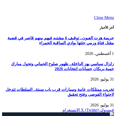
Close Menu
آخر الأخبار
جريمة هزت العيون.. توقيف 6 مشتبه فيهم بينهم قاصر في قضية
مقتل فتاة ورمي جثتها بوادي الساقية الحمراء
1 أغسطس، 2026
زلزال سياسي يهز الداخلة.. ظهور صلوح الجماني وتحول مبارك
حمية يربكان حسابات انتخابات 2026
31 يوليو، 2026
تخريب ممتلكات عامة وسيارات قرب باب سبتة.. السلطات تتدخل
لاحتواء الفوضى وفتح تحقيق
31 يوليو، 2026
فيسبوك
X (Twitter)
الانستغرام