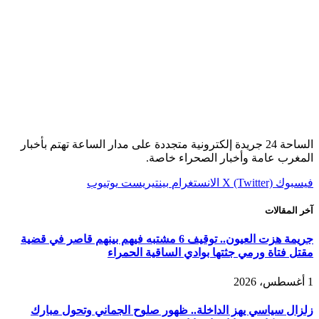
الساحة 24 جريدة إلكترونية متجددة على مدار الساعة تهتم بأخبار
المغرب عامة وأخبار الصحراء خاصة.
فيسبوك
X (Twitter)
الانستغرام
بينتيريست
يوتيوب
آخر المقالات
جريمة هزت العيون.. توقيف 6 مشتبه فيهم بينهم قاصر في قضية
مقتل فتاة ورمي جثتها بوادي الساقية الحمراء
1 أغسطس، 2026
زلزال سياسي يهز الداخلة.. ظهور صلوح الجماني وتحول مبارك