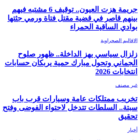
جريمة هزت العيون.. توقيف 6 مشتبه فيهم
بينهم قاصر في قضية مقتل فتاة ورمي جثتها
بوادي الساقية الحمراء
الاقاليم الصحراوية
زلزال سياسي يهز الداخلة.. ظهور صلوح
الجماني وتحول مبارك حمية يربكان حسابات
انتخابات 2026
غير مصنف
تخريب ممتلكات عامة وسيارات قرب باب
سبتة.. السلطات تتدخل لاحتواء الفوضى وفتح
تحقيق
أخبار