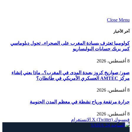
Close Menu
آخر الأخبار
كولومبيا تعترف بسيادة المغرب على الصحراء.. تحول دبلوماسي
كبير يربك حسابات البوليساريو
8 أغسطس، 2026
صور/ صواريخ كروز بعيدة المدى في المغرب؟.. ماذا يعني إنشاء
مركز AMTEC العسكري الأمريكي في طانطان؟
8 أغسطس، 2026
حرارة مرتفعة ورياح نشطة في معظم المدن الجنوبية
8 أغسطس، 2026
فيسبوك
X (Twitter)
الانستغرام