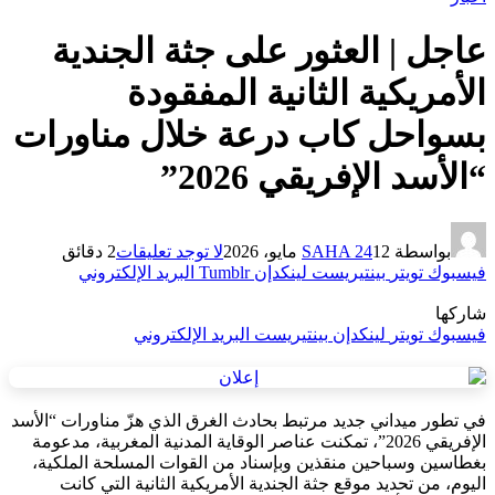
عاجل | العثور على جثة الجندية
الأمريكية الثانية المفقودة
بسواحل كاب درعة خلال مناورات
“الأسد الإفريقي 2026”
بواسطة
12 مايو، 2026
SAHA 24
لا توجد تعليقات
2 دقائق
فيسبوك
تويتر
بينتيريست
لينكدإن
Tumblr
البريد الإلكتروني
شاركها
فيسبوك
تويتر
لينكدإن
بينتيريست
البريد الإلكتروني
في تطور ميداني جديد مرتبط بحادث الغرق الذي هزّ مناورات “الأسد
الإفريقي 2026”، تمكنت عناصر الوقاية المدنية المغربية، مدعومة
بغطاسين وسباحين منقذين وبإسناد من القوات المسلحة الملكية،
اليوم، من تحديد موقع جثة الجندية الأمريكية الثانية التي كانت