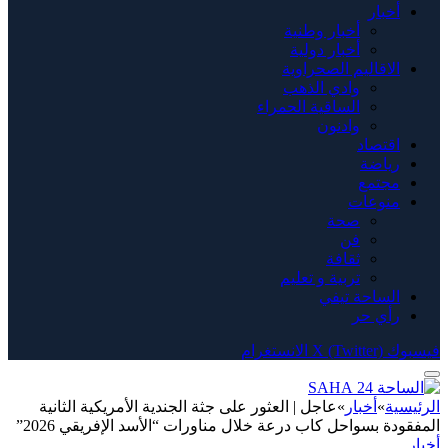
أخبار
أخبار وطنية
أخبار دولية
الاقاليم الصحراوية
وادي الذهب
الساقية الحمراء
وادنون
اقتصاد
رياضة
مجتمع
منوعات
صحة
فن
ثقافة
تربية و تعليم
الساحة تيفي
رأي حر
فيسبوك
X (Twitter)
الانستغرام
الرئيسية
»
أخبار
»
عاجل | العثور على جثة الجندية الأمريكية الثانية
المفقودة بسواحل كاب درعة خلال مناورات “الأسد الإفريقي 2026”
أخبار