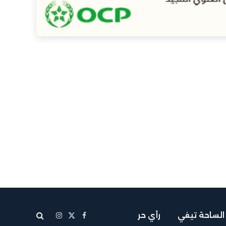
الساحة تيفي
رأي حر
X
فيسبوك
الانستغرام