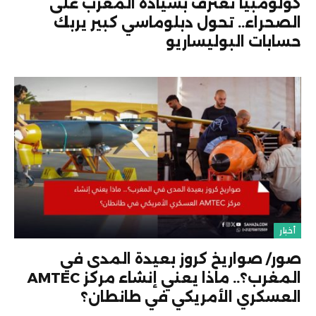
كولومبيا تعترف بسيادة المغرب على
الصحراء.. تحول دبلوماسي كبير يربك
حسابات البوليساريو
أخبار
صور/ صواريخ كروز بعيدة المدى في
المغرب؟.. ماذا يعني إنشاء مركز AMTEC
العسكري الأمريكي في طانطان؟