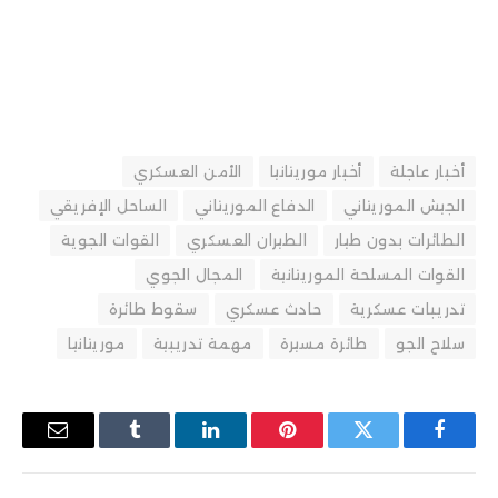
أخبار عاجلة
أخبار موريتانيا
الأمن العسكري
الجيش الموريتاني
الدفاع الموريتاني
الساحل الإفريقي
الطائرات بدون طيار
الطيران العسكري
القوات الجوية
القوات المسلحة الموريتانية
المجال الجوي
تدريبات عسكرية
حادث عسكري
سقوط طائرة
سلاح الجو
طائرة مسيرة
مهمة تدريبية
موريتانيا
فيسبوك
تويتر
بينتيريست
لينكدإن
Tumblr
البريد
الإلكترو