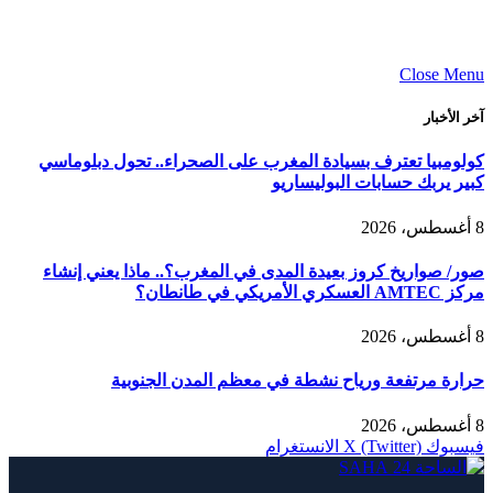
Close Menu
آخر الأخبار
كولومبيا تعترف بسيادة المغرب على الصحراء.. تحول دبلوماسي
كبير يربك حسابات البوليساريو
8 أغسطس، 2026
صور/ صواريخ كروز بعيدة المدى في المغرب؟.. ماذا يعني إنشاء
مركز AMTEC العسكري الأمريكي في طانطان؟
8 أغسطس، 2026
حرارة مرتفعة ورياح نشطة في معظم المدن الجنوبية
8 أغسطس، 2026
فيسبوك
X (Twitter)
الانستغرام