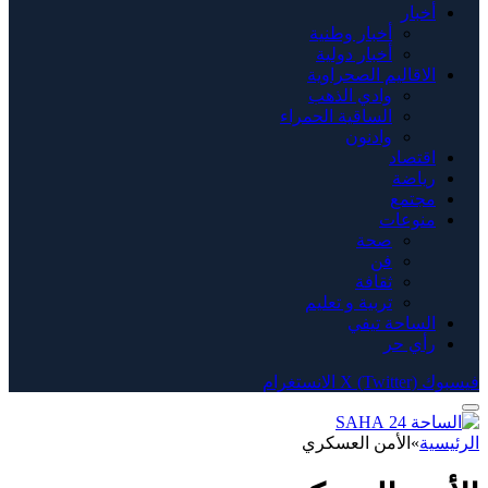
أخبار
أخبار وطنية
أخبار دولية
الاقاليم الصحراوية
وادي الذهب
الساقية الحمراء
وادنون
اقتصاد
رياضة
مجتمع
منوعات
صحة
فن
ثقافة
تربية و تعليم
الساحة تيفي
رأي حر
فيسبوك
X (Twitter)
الانستغرام
الرئيسية
»
الأمن العسكري