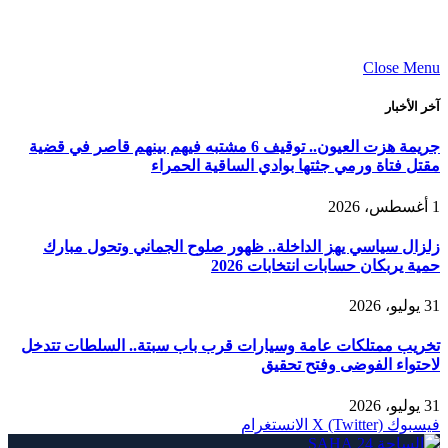
Close Menu
آخر الأخبار
جريمة هزت العيون.. توقيف 6 مشتبه فيهم بينهم قاصر في قضية
مقتل فتاة ورمي جثتها بوادي الساقية الحمراء
1 أغسطس، 2026
زلزال سياسي يهز الداخلة.. ظهور صلوح الجماني وتحول مبارك
حمية يربكان حسابات انتخابات 2026
31 يوليو، 2026
تخريب ممتلكات عامة وسيارات قرب باب سبتة.. السلطات تتدخل
لاحتواء الفوضى وفتح تحقيق
31 يوليو، 2026
فيسبوك
X (Twitter)
الانستغرام