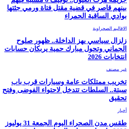
بينهم قاصر في قضية مقتل فتاة ورمي جثتها
بوادي الساقية الحمراء
الاقاليم الصحراوية
زلزال سياسي يهز الداخلة.. ظهور صلوح
الجماني وتحول مبارك حمية يربكان حسابات
انتخابات 2026
غير مصنف
تخريب ممتلكات عامة وسيارات قرب باب
سبتة.. السلطات تتدخل لاحتواء الفوضى وفتح
تحقيق
أخبار
طقس مدن الصحراء اليوم الجمعة 31 يوليوز