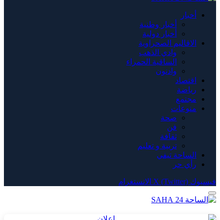
أخبار
أخبار وطنية
أخبار دولية
الاقاليم الصحراوية
وادي الذهب
الساقية الحمراء
وادنون
اقتصاد
رياضة
مجتمع
منوعات
صحة
فن
ثقافة
تربية و تعليم
الساحة تيفي
رأي حر
فيسبوك
X (Twitter)
الانستغرام