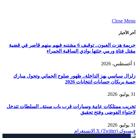
Close Menu
آخر الأخبار
جريمة هزت العيون.. توقيف 6 مشتبه فيهم بينهم قاصر في قضية
مقتل فتاة ورمي جثتها بوادي الساقية الحمراء
1 أغسطس، 2026
زلزال سياسي يهز الداخلة.. ظهور صلوح الجماني وتحول مبارك
حمية يربكان حسابات انتخابات 2026
31 يوليو، 2026
تخريب ممتلكات عامة وسيارات قرب باب سبتة.. السلطات تتدخل
لاحتواء الفوضى وفتح تحقيق
31 يوليو، 2026
فيسبوك
X (Twitter)
الانستغرام