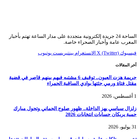
الساحة 24 جريدة إلكترونية متجددة على مدار الساعة تهتم بأخبار
المغرب عامة وأخبار الصحراء خاصة.
فيسبوك
X (Twitter)
الانستغرام
بينتيريست
يوتيوب
آخر المقالات
جريمة هزت العيون.. توقيف 6 مشتبه فيهم بينهم قاصر في قضية
مقتل فتاة ورمي جثتها بوادي الساقية الحمراء
1 أغسطس، 2026
زلزال سياسي يهز الداخلة.. ظهور صلوح الجماني وتحول مبارك
حمية يربكان حسابات انتخابات 2026
31 يوليو، 2026