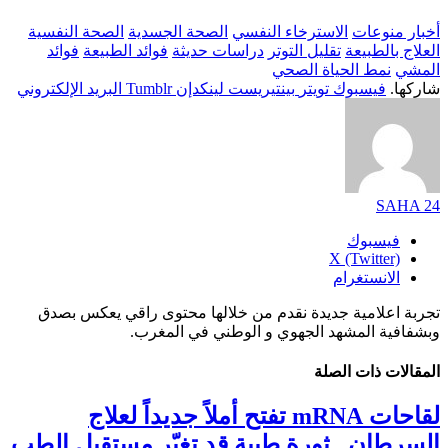
أخبار منوعات
الاسترخاء النفسي
الصحة الجسدية
الصحة النفسية
العلاج بالطبيعة
تقليل التوتر
دراسات حديثة
فوائد الطبيعة
فوائد
المشي
نمط الحياة الصحي
شاركها.
فيسبوك
تويتر
بينتيريست
لينكدإن
Tumblr
البريد الإلكتروني
SAHA 24
فيسبوك
X (Twitter)
الانستغرام
تجربة اعلامية جديدة نقدم من خلالها محتوى راقي يعكس بصدق
وبشفافية المشهد الجهوي و الوطني في المغرب.
المقالات
ذات الصلة
لقاحات mRNA تفتح أملاً جديداً لعلاج
السرطان.. ثورة طبية قد تغيّر مستقبل الطب