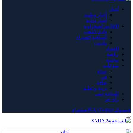
أخبار
أخبار وطنية
أخبار دولية
الاقاليم الصحراوية
وادي الذهب
الساقية الحمراء
وادنون
اقتصاد
رياضة
مجتمع
منوعات
صحة
فن
ثقافة
تربية و تعليم
الساحة تيفي
رأي حر
فيسبوك
X (Twitter)
الانستغرام