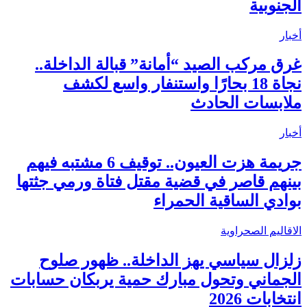
الجنوبية
أخبار
غرق مركب الصيد “أمانة” قبالة الداخلة..
نجاة 18 بحارًا واستنفار واسع لكشف
ملابسات الحادث
أخبار
جريمة هزت العيون.. توقيف 6 مشتبه فيهم
بينهم قاصر في قضية مقتل فتاة ورمي جثتها
بوادي الساقية الحمراء
الاقاليم الصحراوية
زلزال سياسي يهز الداخلة.. ظهور صلوح
الجماني وتحول مبارك حمية يربكان حسابات
انتخابات 2026