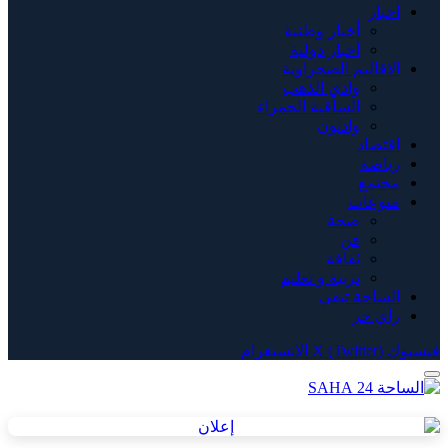
أخبار
أخبار وطنية
أخبار دولية
الاقاليم الصحراوية
وادي الذهب
الساقية الحمراء
وادنون
اقتصاد
رياضة
مجتمع
منوعات
صحة
فن
ثقافة
تربية و تعليم
الساحة تيفي
رأي حر
فيسبوك
X (Twitter)
الانستغرام