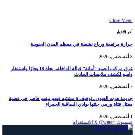
Close Menu
آخر الأخبار
حرارة مرتفعة ورياح نشطة في معظم المدن الجنوبية
8 أغسطس، 2026
غرق مركب الصيد “أمانة” قبالة الداخلة.. نجاة 18 بحارًا واستنفار
واسع لكشف ملابسات الحادث
7 أغسطس، 2026
جريمة هزت العيون.. توقيف 6 مشتبه فيهم بينهم قاصر في قضية
مقتل فتاة ورمي جثتها بوادي الساقية الحمراء
1 أغسطس، 2026
فيسبوك
X (Twitter)
الانستغرام