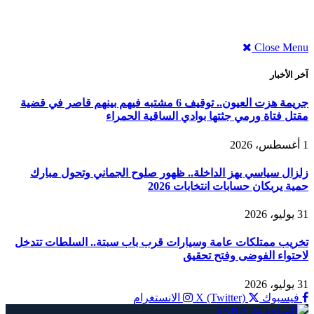
Close Menu
آخر الأخبار
جريمة هزت العيون.. توقيف 6 مشتبه فيهم بينهم قاصر في قضية
مقتل فتاة ورمي جثتها بوادي الساقية الحمراء
1 أغسطس، 2026
زلزال سياسي يهز الداخلة.. ظهور صلوح الجماني وتحول مبارك
حمية يربكان حسابات انتخابات 2026
31 يوليو، 2026
تخريب ممتلكات عامة وسيارات قرب باب سبتة.. السلطات تتدخل
لاحتواء الفوضى وفتح تحقيق
31 يوليو، 2026
فيسبوك
X (Twitter)
الانستغرام