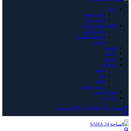
أخبار
أخبار وطنية
أخبار دولية
الاقاليم الصحراوية
وادي الذهب
الساقية الحمراء
وادنون
اقتصاد
رياضة
مجتمع
منوعات
صحة
فن
ثقافة
تربية و تعليم
الساحة تيفي
رأي حر
فيسبوك
X (Twitter)
الانستغرام