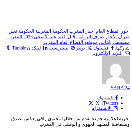
أجور القطاع العام
أخبار المغرب
الحكومة المغربية
الحكومة تعلن
صرف الأجور
صرف الرواتب قبل العيد
عيد الأضحى 2026 المغرب
مصطفى بايتاس
موظفو القطاع العام المغرب
شاركها.
فيسبوك
تويتر
بينتيريست
لينكدإن
Tumblr
البريد الإلكتروني
SAHA 24
فيسبوك
X (Twitter)
الانستغرام
تجربة اعلامية جديدة نقدم من خلالها محتوى راقي يعكس بصدق
وبشفافية المشهد الجهوي و الوطني في المغرب.