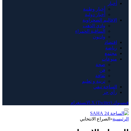
أخبار
أخبار وطنية
أخبار دولية
الاقاليم الصحراوية
وادي الذهب
الساقية الحمراء
وادنون
اقتصاد
رياضة
مجتمع
منوعات
صحة
فن
ثقافة
تربية و تعليم
الساحة تيفي
رأي حر
فيسبوك
X (Twitter)
الانستغرام
الرئيسية
»
الصراع الانتخابي