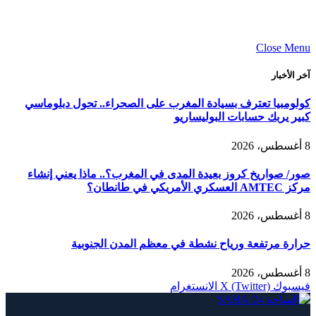
Close Menu
آخر الأخبار
كولومبيا تعترف بسيادة المغرب على الصحراء.. تحول دبلوماسي
كبير يربك حسابات البوليساريو
8 أغسطس، 2026
صور/ صواريخ كروز بعيدة المدى في المغرب؟.. ماذا يعني إنشاء
مركز AMTEC العسكري الأمريكي في طانطان؟
8 أغسطس، 2026
حرارة مرتفعة ورياح نشطة في معظم المدن الجنوبية
8 أغسطس، 2026
فيسبوك
X (Twitter)
الانستغرام