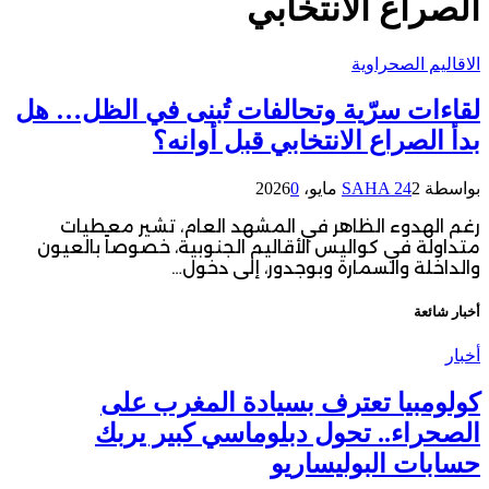
الصراع الانتخابي
الاقاليم الصحراوية
لقاءات سرّية وتحالفات تُبنى في الظل… هل
بدأ الصراع الانتخابي قبل أوانه؟
بواسطة
2 مايو، 2026
SAHA 24
0
رغم الهدوء الظاهر في المشهد العام، تشير معطيات
متداولة في كواليس الأقاليم الجنوبية، خصوصاً بالعيون
والداخلة والسمارة وبوجدور، إلى دخول…
أخبار شائعة
أخبار
كولومبيا تعترف بسيادة المغرب على
الصحراء.. تحول دبلوماسي كبير يربك
حسابات البوليساريو