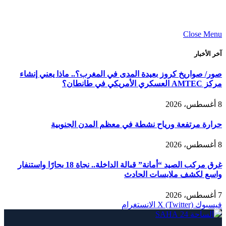
Close Menu
آخر الأخبار
صور/ صواريخ كروز بعيدة المدى في المغرب؟.. ماذا يعني إنشاء
مركز AMTEC العسكري الأمريكي في طانطان؟
8 أغسطس، 2026
حرارة مرتفعة ورياح نشطة في معظم المدن الجنوبية
8 أغسطس، 2026
غرق مركب الصيد “أمانة” قبالة الداخلة.. نجاة 18 بحارًا واستنفار
واسع لكشف ملابسات الحادث
7 أغسطس، 2026
فيسبوك
X (Twitter)
الانستغرام