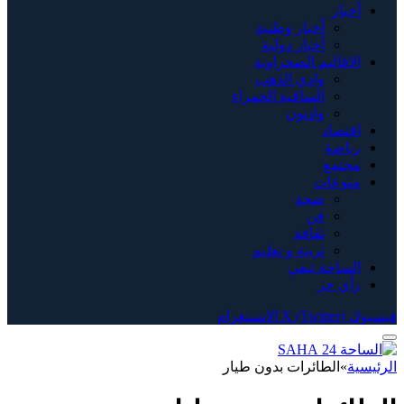
أخبار
أخبار وطنية
أخبار دولية
الاقاليم الصحراوية
وادي الذهب
الساقية الحمراء
وادنون
اقتصاد
رياضة
مجتمع
منوعات
صحة
فن
ثقافة
تربية و تعليم
الساحة تيفي
رأي حر
فيسبوك
X (Twitter)
الانستغرام
الرئيسية
»
الطائرات بدون طيار