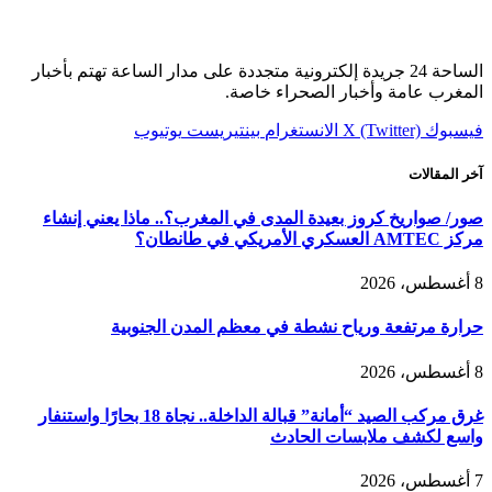
الساحة 24 جريدة إلكترونية متجددة على مدار الساعة تهتم بأخبار
المغرب عامة وأخبار الصحراء خاصة.
فيسبوك
X (Twitter)
الانستغرام
بينتيريست
يوتيوب
آخر المقالات
صور/ صواريخ كروز بعيدة المدى في المغرب؟.. ماذا يعني إنشاء
مركز AMTEC العسكري الأمريكي في طانطان؟
8 أغسطس، 2026
حرارة مرتفعة ورياح نشطة في معظم المدن الجنوبية
8 أغسطس، 2026
غرق مركب الصيد “أمانة” قبالة الداخلة.. نجاة 18 بحارًا واستنفار
واسع لكشف ملابسات الحادث
7 أغسطس، 2026