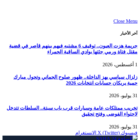
Close Menu
آخر الأخبار
جريمة هزت العيون.. توقيف 6 مشتبه فيهم بينهم قاصر في قضية
مقتل فتاة ورمي جثتها بوادي الساقية الحمراء
1 أغسطس، 2026
زلزال سياسي يهز الداخلة.. ظهور صلوح الجماني وتحول مبارك
حمية يربكان حسابات انتخابات 2026
31 يوليو، 2026
تخريب ممتلكات عامة وسيارات قرب باب سبتة.. السلطات تتدخل
لاحتواء الفوضى وفتح تحقيق
31 يوليو، 2026
فيسبوك
X (Twitter)
الانستغرام