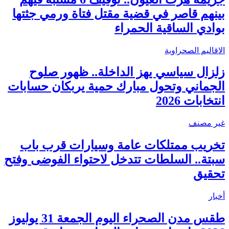
بينهم قاصر في قضية مقتل فتاة ورمي جثتها
بوادي الساقية الحمراء
الاقاليم الصحراوية
زلزال سياسي يهز الداخلة.. ظهور صلوح
الجماني وتحول مبارك حمية يربكان حسابات
انتخابات 2026
غير مصنف
تخريب ممتلكات عامة وسيارات قرب باب
سبتة.. السلطات تتدخل لاحتواء الفوضى وفتح
تحقيق
أخبار
طقس مدن الصحراء اليوم الجمعة 31 يوليوز