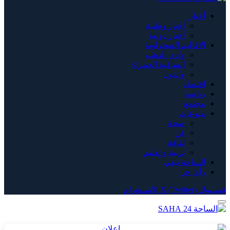
أخبار
أخبار وطنية
أخبار دولية
الاقاليم الصحراوية
وادي الذهب
الساقية الحمراء
وادنون
اقتصاد
رياضة
مجتمع
منوعات
صحة
فن
ثقافة
تربية و تعليم
الساحة تيفي
رأي حر
فيسبوك
X (Twitter)
الانستغرام