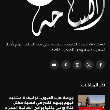
الساحة 24 جريدة إلكترونية متجددة على مدار الساعة تهتم بأخبار
المغرب عامة وأخبار الصحراء خاصة.
فيسبوك
X
الانستغرام
بينتيريست
يوتيوب
(Twitter)
آخر المقالات
جريمة هزت العيون.. توقيف 6 مشتبه
فيهم بينهم قاصر في قضية مقتل
فتاة ورمي جثتها بوادي الساقية الحمراء