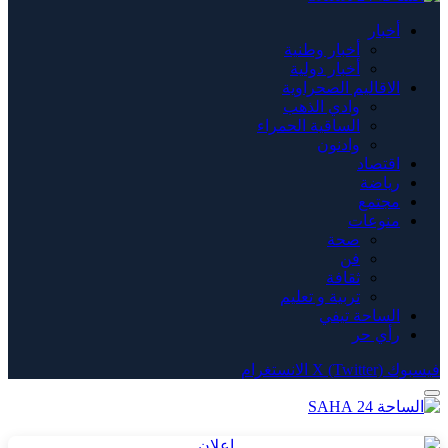
أخبار
أخبار وطنية
أخبار دولية
الاقاليم الصحراوية
وادي الذهب
الساقية الحمراء
وادنون
اقتصاد
رياضة
مجتمع
منوعات
صحة
فن
ثقافة
تربية و تعليم
الساحة تيفي
رأي حر
فيسبوك
X (Twitter)
الانستغرام