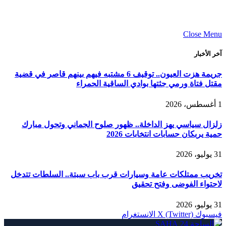
Close Menu
آخر الأخبار
جريمة هزت العيون.. توقيف 6 مشتبه فيهم بينهم قاصر في قضية
مقتل فتاة ورمي جثتها بوادي الساقية الحمراء
1 أغسطس، 2026
زلزال سياسي يهز الداخلة.. ظهور صلوح الجماني وتحول مبارك
حمية يربكان حسابات انتخابات 2026
31 يوليو، 2026
تخريب ممتلكات عامة وسيارات قرب باب سبتة.. السلطات تتدخل
لاحتواء الفوضى وفتح تحقيق
31 يوليو، 2026
فيسبوك
X (Twitter)
الانستغرام