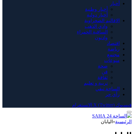
أخبار
أخبار وطنية
أخبار دولية
الاقاليم الصحراوية
وادي الذهب
الساقية الحمراء
وادنون
اقتصاد
رياضة
مجتمع
منوعات
صحة
فن
ثقافة
تربية و تعليم
الساحة تيفي
رأي حر
فيسبوك
X (Twitter)
الانستغرام
الرئيسية
»
اليابان