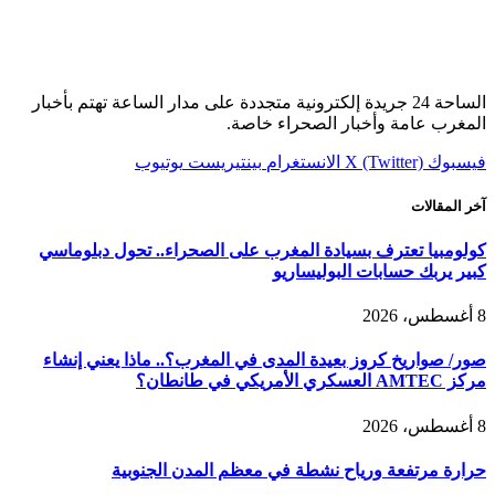
الساحة 24 جريدة إلكترونية متجددة على مدار الساعة تهتم بأخبار
المغرب عامة وأخبار الصحراء خاصة.
فيسبوك
X (Twitter)
الانستغرام
بينتيريست
يوتيوب
آخر المقالات
كولومبيا تعترف بسيادة المغرب على الصحراء.. تحول دبلوماسي
كبير يربك حسابات البوليساريو
8 أغسطس، 2026
صور/ صواريخ كروز بعيدة المدى في المغرب؟.. ماذا يعني إنشاء
مركز AMTEC العسكري الأمريكي في طانطان؟
8 أغسطس، 2026
حرارة مرتفعة ورياح نشطة في معظم المدن الجنوبية