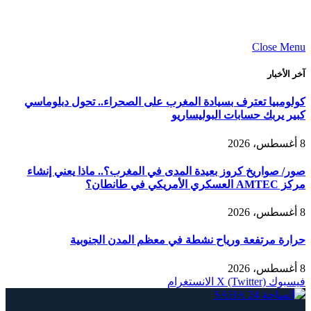
Close Menu
آخر الأخبار
كولومبيا تعترف بسيادة المغرب على الصحراء.. تحول دبلوماسي
كبير يربك حسابات البوليساريو
8 أغسطس، 2026
صور/ صواريخ كروز بعيدة المدى في المغرب؟.. ماذا يعني إنشاء
مركز AMTEC العسكري الأمريكي في طانطان؟
8 أغسطس، 2026
حرارة مرتفعة ورياح نشطة في معظم المدن الجنوبية
8 أغسطس، 2026
فيسبوك
X (Twitter)
الانستغرام