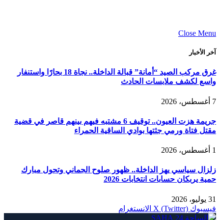
Close Menu
آخر الأخبار
غرق مركب الصيد “أمانة” قبالة الداخلة.. نجاة 18 بحارًا واستنفار
واسع لكشف ملابسات الحادث
7 أغسطس، 2026
جريمة هزت العيون.. توقيف 6 مشتبه فيهم بينهم قاصر في قضية
مقتل فتاة ورمي جثتها بوادي الساقية الحمراء
1 أغسطس، 2026
زلزال سياسي يهز الداخلة.. ظهور صلوح الجماني وتحول مبارك
حمية يربكان حسابات انتخابات 2026
31 يوليو، 2026
فيسبوك
X (Twitter)
الانستغرام