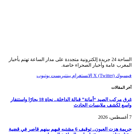
الساحة 24 جريدة إلكترونية متجددة على مدار الساعة تهتم بأخبار
المغرب عامة وأخبار الصحراء خاصة.
فيسبوك
X (Twitter)
الانستغرام
بينتيريست
يوتيوب
آخر المقالات
غرق مركب الصيد “أمانة” قبالة الداخلة.. نجاة 18 بحارًا واستنفار
واسع لكشف ملابسات الحادث
7 أغسطس، 2026
جريمة هزت العيون.. توقيف 6 مشتبه فيهم بينهم قاصر في قضية