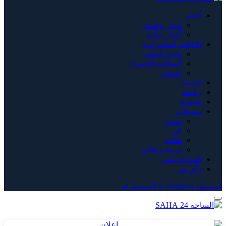
أخبار
أخبار وطنية
أخبار دولية
الاقاليم الصحراوية
وادي الذهب
الساقية الحمراء
وادنون
اقتصاد
رياضة
مجتمع
منوعات
صحة
فن
ثقافة
تربية و تعليم
الساحة تيفي
رأي حر
فيسبوك
X (Twitter)
الانستغرام