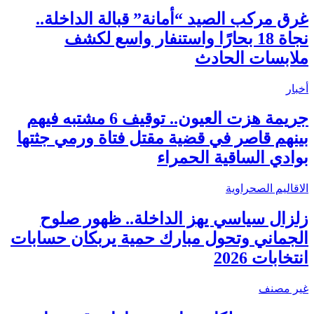
غرق مركب الصيد “أمانة” قبالة الداخلة..
نجاة 18 بحارًا واستنفار واسع لكشف
ملابسات الحادث
أخبار
جريمة هزت العيون.. توقيف 6 مشتبه فيهم
بينهم قاصر في قضية مقتل فتاة ورمي جثتها
بوادي الساقية الحمراء
الاقاليم الصحراوية
زلزال سياسي يهز الداخلة.. ظهور صلوح
الجماني وتحول مبارك حمية يربكان حسابات
انتخابات 2026
غير مصنف