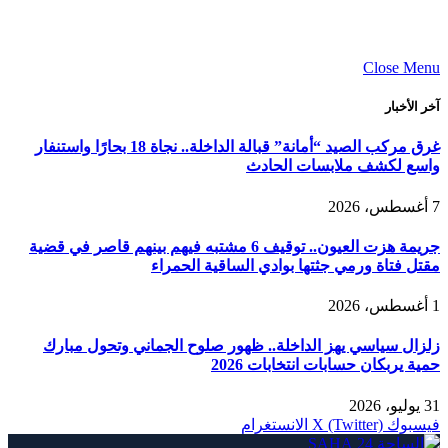
Close Menu
آخر الأخبار
غرق مركب الصيد “أمانة” قبالة الداخلة.. نجاة 18 بحارًا واستنفار
واسع لكشف ملابسات الحادث
7 أغسطس، 2026
جريمة هزت العيون.. توقيف 6 مشتبه فيهم بينهم قاصر في قضية
مقتل فتاة ورمي جثتها بوادي الساقية الحمراء
1 أغسطس، 2026
زلزال سياسي يهز الداخلة.. ظهور صلوح الجماني وتحول مبارك
حمية يربكان حسابات انتخابات 2026
31 يوليو، 2026
فيسبوك
X (Twitter)
الانستغرام