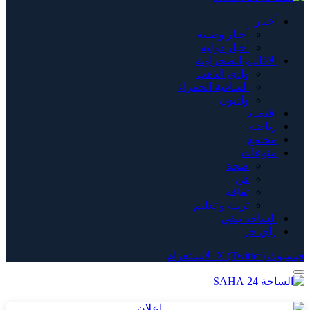
أخبار
أخبار وطنية
أخبار دولية
الاقاليم الصحراوية
وادي الذهب
الساقية الحمراء
وادنون
اقتصاد
رياضة
مجتمع
منوعات
صحة
فن
ثقافة
تربية و تعليم
الساحة تيفي
رأي حر
فيسبوك
X (Twitter)
الانستغرام