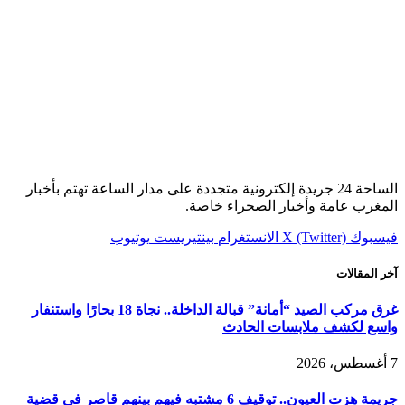
الساحة 24 جريدة إلكترونية متجددة على مدار الساعة تهتم بأخبار
المغرب عامة وأخبار الصحراء خاصة.
فيسبوك
X (Twitter)
الانستغرام
بينتيريست
يوتيوب
آخر المقالات
غرق مركب الصيد “أمانة” قبالة الداخلة.. نجاة 18 بحارًا واستنفار
واسع لكشف ملابسات الحادث
7 أغسطس، 2026
جريمة هزت العيون.. توقيف 6 مشتبه فيهم بينهم قاصر في قضية