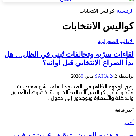
الرئيسية
»
كواليس الانتخابات
كواليس الانتخابات
الاقاليم الصحراوية
لقاءات سرّية وتحالفات تُبنى في الظل… هل
بدأ الصراع الانتخابي قبل أوانه؟
بواسطة
2 مايو، 2026
SAHA 24
0
رغم الهدوء الظاهر في المشهد العام، تشير معطيات
متداولة في كواليس الأقاليم الجنوبية، خصوصاً بالعيون
والداخلة والسمارة وبوجدور، إلى دخول…
أخبار شائعة
أخبار
جريمة هزت العيون.. توقيف 6 مشتبه فيهم