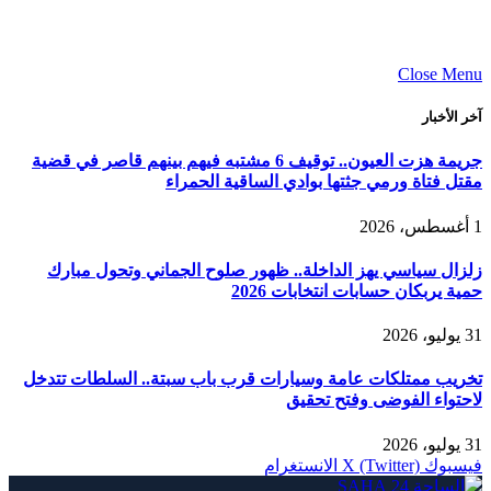
Close Menu
آخر الأخبار
جريمة هزت العيون.. توقيف 6 مشتبه فيهم بينهم قاصر في قضية
مقتل فتاة ورمي جثتها بوادي الساقية الحمراء
1 أغسطس، 2026
زلزال سياسي يهز الداخلة.. ظهور صلوح الجماني وتحول مبارك
حمية يربكان حسابات انتخابات 2026
31 يوليو، 2026
تخريب ممتلكات عامة وسيارات قرب باب سبتة.. السلطات تتدخل
لاحتواء الفوضى وفتح تحقيق
31 يوليو، 2026
فيسبوك
X (Twitter)
الانستغرام