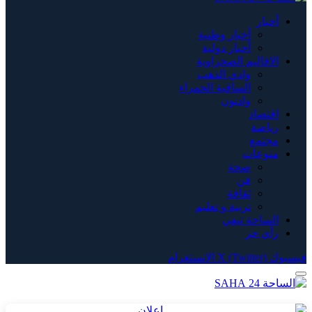
أخبار
أخبار وطنية
أخبار دولية
الاقاليم الصحراوية
وادي الذهب
الساقية الحمراء
وادنون
اقتصاد
رياضة
مجتمع
منوعات
صحة
فن
ثقافة
تربية و تعليم
الساحة تيفي
رأي حر
فيسبوك
X (Twitter)
الانستغرام