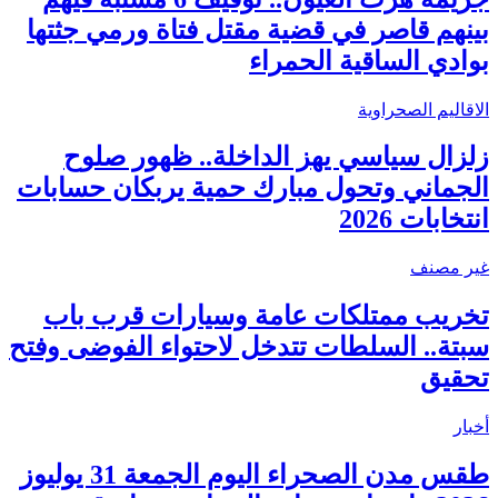
بينهم قاصر في قضية مقتل فتاة ورمي جثتها
بوادي الساقية الحمراء
الاقاليم الصحراوية
زلزال سياسي يهز الداخلة.. ظهور صلوح
الجماني وتحول مبارك حمية يربكان حسابات
انتخابات 2026
غير مصنف
تخريب ممتلكات عامة وسيارات قرب باب
سبتة.. السلطات تتدخل لاحتواء الفوضى وفتح
تحقيق
أخبار
طقس مدن الصحراء اليوم الجمعة 31 يوليوز