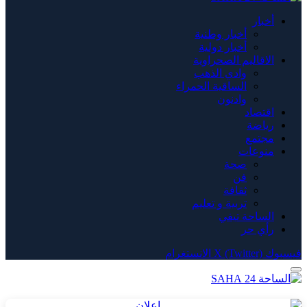
أخبار
أخبار وطنية
أخبار دولية
الاقاليم الصحراوية
وادي الذهب
الساقية الحمراء
وادنون
اقتصاد
رياضة
مجتمع
منوعات
صحة
فن
ثقافة
تربية و تعليم
الساحة تيفي
رأي حر
فيسبوك
X (Twitter)
الانستغرام