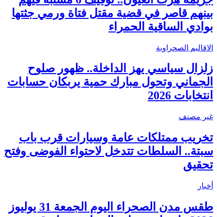
بينهم قاصر في قضية مقتل فتاة ورمي جثتها
بوادي الساقية الحمراء
الاقاليم الصحراوية
زلزال سياسي يهز الداخلة.. ظهور صلوح
الجماني وتحول مبارك حمية يربكان حسابات
انتخابات 2026
غير مصنف
تخريب ممتلكات عامة وسيارات قرب باب
سبتة.. السلطات تتدخل لاحتواء الفوضى وفتح
تحقيق
أخبار
طقس مدن الصحراء اليوم الجمعة 31 يوليوز