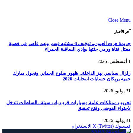
Close Menu
آخر الأخبار
جريمة هزت العيون.. توقيف 6 مشتبه فيهم بينهم قاصر في قضية
مقتل فتاة ورمي جثتها بوادي الساقية الحمراء
1 أغسطس، 2026
زلزال سياسي يهز الداخلة.. ظهور صلوح الجماني وتحول مبارك
حمية يربكان حسابات انتخابات 2026
31 يوليو، 2026
تخريب ممتلكات عامة وسيارات قرب باب سبتة.. السلطات تتدخل
لاحتواء الفوضى وفتح تحقيق
31 يوليو، 2026
فيسبوك
X (Twitter)
الانستغرام